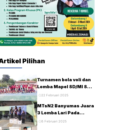
Artikel Pilihan
Turnamen bola voli dan
Lomba Mapel SD/MI Se-
kecamatan Tambak
22 Februari 2025
pada HUT Ke-28 MTsN2
MTsN2 Banyumas Juara
Banyumas
3 Lomba Lari Pada
Porseni MTs Tingkat
8 Februari 2025
Kabupaten Banyumas