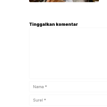
khid
Febr
Atik
mene
Tinggalkan komentar
dala
Komentar
buka
bers
Nama
Surel