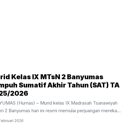
rid Kelas IX MTsN 2 Banyumas
mpuh Sumatif Akhir Tahun (SAT) TA
25/2026
UMAS (Humas) – Murid kelas IX Madrasah Tsanawiyah
ri 2 Banyumas hari ini resmi memulai perjuangan mereka
m pelaksanaan Sumatif Akhir Tahun (SAT) Tahun Ajaran
Februari 2026
2026. Kegiatan evaluasi akhir bagi siswa tingkat akhir ini
dwalkan berlangsung selama sepekan, mulai dari Kamis, 26