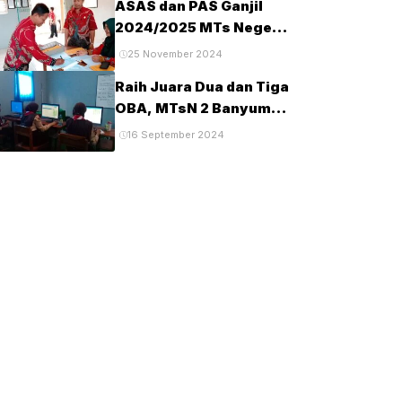
ASAS dan PAS Ganjil
Tahun 2025
2024/2025 MTs Negeri
2 Banyumas
25 November 2024
Berlangsung Tertib dan
Raih Juara Dua dan Tiga
Lancar
OBA, MTsN 2 Banyumas
Lanjut Tingkat Provinsi
16 September 2024