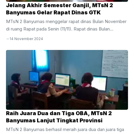
Jelang Akhir Semester Ganjil, MTsN 2
Banyumas Gelar Rapat Dinas GTK
MTsN 2 Banyumas menggelar rapat dinas Bulan November
di ruang Rapat pada Senin (11/11). Rapat dinas Bulan
November yang dihadiri oleh seluruh tenaga pendidik dan
14 November 2024
kependidikan MTsN 2 Banyumas, membahas banyak hal
diantaranya kegiatan-kegiatan yang sebentar lagi akan
dilaksanakan dalam waktu dekat yaitu Sumatif Akhir
Semester (SAS) untuk kelas VII dan VIII, Ulangan Akhir
Semester (UAS), persiapan pelaksanaan Hari Amal Bakti
(HAB) Kemenag, Outing Class dan beberapa kegiatan lain,
Senin(11/11). Rapat dilaksanakan setelah Sholat Dhuhur, yaitu
12.14 – 14.30 Wib ...
Raih Juara Dua dan Tiga OBA, MTsN 2
Banyumas Lanjut Tingkat Provinsi
MTsN 2 Banyumas berhasil meraih juara dua dan juara tiga