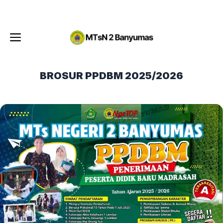
Langsung
Menu
ke
isi
Menu
BROSUR PPDBM 2025/2026