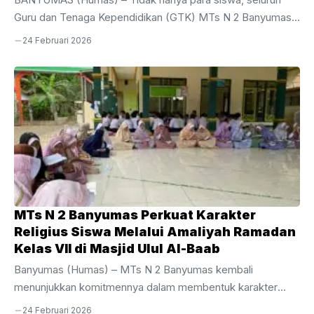
Guru dan Tenaga Kependidikan (GTK) MTs N 2 Banyumas
juga turut aktif menyemarakkan bulan suci melalui rangkaian
24 Februari 2026
kegiatan Amaliyah Ramadan yang religius dan khidmat.
Kegiatan ini dilaksanakan secara rutin setiap hari setelah
selesainya kegiatan Belajar Mengajar (KBM), tepatnya
sesudah pelaksanaan sholat Dzuhur berjamaah di Masjid
Ulul Al-Baab. Agenda yang diikuti oleh seluruh elemen
pendidik dan kependidikan ini menjadi momentum penting
untuk memperkuat spiritualitas di tengah kesibukan
menjalankan tugas kedinasan, Senin,
(23/02/2026).Rangkaian Amaliyah ...
MTs N 2 Banyumas Perkuat Karakter
Religius Siswa Melalui Amaliyah Ramadan
Kelas VII di Masjid Ulul Al-Baab
Banyumas (Humas) – MTs N 2 Banyumas kembali
menunjukkan komitmennya dalam membentuk karakter
siswa melalui penyelenggaraan kegiatan Amaliyah Ramadan
24 Februari 2026