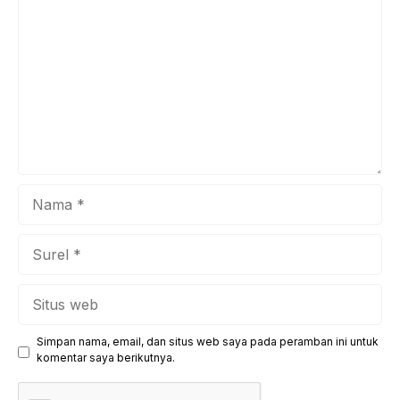
pentingnya perubahan pola pikir bagi seluruh guru dalam
menghadapi kurikulum baru.”Implementasi kurikulum ini
bukan sekadar pergantian administrasi, melainkan upaya
kita bersama untuk menanamkan mind growth
(pertumbuhan ...
Nama
Surel
Situs
web
Simpan nama, email, dan situs web saya pada peramban ini untuk
komentar saya berikutnya.