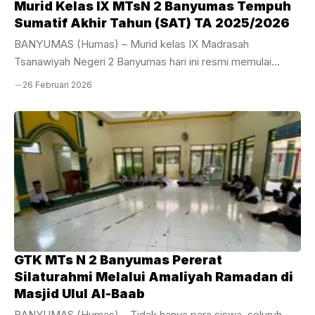
Murid Kelas IX MTsN 2 Banyumas Tempuh
Sumatif Akhir Tahun (SAT) TA 2025/2026
BANYUMAS (Humas) – Murid kelas IX Madrasah
Tsanawiyah Negeri 2 Banyumas hari ini resmi memulai
perjuangan mereka dalam pelaksanaan Sumatif Akhir Tahun
26 Februari 2026
(SAT) Tahun Ajaran 2025/2026. Kegiatan evaluasi akhir bagi
siswa tingkat akhir ini dijadwalkan berlangsung selama
sepekan, mulai dari Kamis, 26 Februari hingga Jumat, 6
Maret 2026.Pelaksanaan SAT kali ini dipusatkan di area
gedung depan MTsN 2 Banyumas dengan menggunakan 10
ruang kelas yang telah disiapkan secara maksimal untuk
menjamin kenyamanan dan ketenangan siswa selama
mengerjakan soal. Bertindak sebagai ...
GTK MTs N 2 Banyumas Pererat
Silaturahmi Melalui Amaliyah Ramadan di
Masjid Ulul Al-Baab
BANYUMAS (Humas) – Tidak hanya para siswa, seluruh