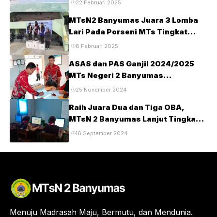
22 Februari 2025
Banyumas
MTsN2 Banyumas Juara 3 Lomba
Lari Pada Porseni MTs Tingkat
Kabupaten Banyumas Tahun 2025
8 Februari 2025
ASAS dan PAS Ganjil 2024/2025
MTs Negeri 2 Banyumas
Berlangsung Tertib dan Lancar
25 November 2024
Raih Juara Dua dan Tiga OBA,
MTsN 2 Banyumas Lanjut Tingkat
Provinsi
16 September 2024
Menuju Madrasah Maju, Bermutu, dan Mendunia.