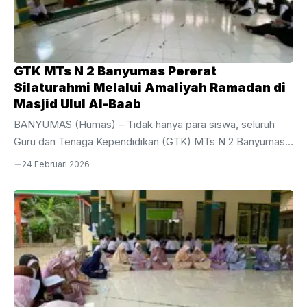
menjamin kenyamanan dan ketenangan siswa selama
mengerjakan soal. Bertindak sebagai ...
GTK MTs N 2 Banyumas Pererat
Silaturahmi Melalui Amaliyah Ramadan di
Masjid Ulul Al-Baab
BANYUMAS (Humas) – Tidak hanya para siswa, seluruh
Guru dan Tenaga Kependidikan (GTK) MTs N 2 Banyumas
juga turut aktif menyemarakkan bulan suci melalui rangkaian
24 Februari 2026
kegiatan Amaliyah Ramadan yang religius dan khidmat.
Kegiatan ini dilaksanakan secara rutin setiap hari setelah
selesainya kegiatan Belajar Mengajar (KBM), tepatnya
sesudah pelaksanaan sholat Dzuhur berjamaah di Masjid
Ulul Al-Baab. Agenda yang diikuti oleh seluruh elemen
pendidik dan kependidikan ini menjadi momentum penting
untuk memperkuat spiritualitas di tengah kesibukan
menjalankan tugas kedinasan, Senin,