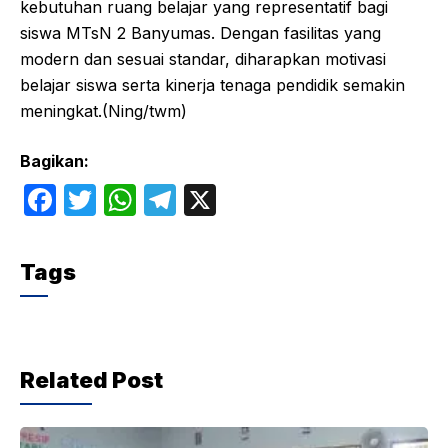
kebutuhan ruang belajar yang representatif bagi
siswa MTsN 2 Banyumas. Dengan fasilitas yang
modern dan sesuai standar, diharapkan motivasi
belajar siswa serta kinerja tenaga pendidik semakin
meningkat.(Ning/twm)
Bagikan:
F
T
W
T
X
a
w
h
el
c
itt
at
e
Tags
e
er
s
gr
b
A
a
o
p
m
Related Post
o
p
k