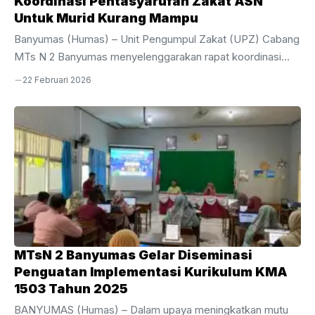
Koordinasi Pentasyarufan Zakat ASN
Untuk Murid Kurang Mampu
Banyumas (Humas) – Unit Pengumpul Zakat (UPZ) Cabang
MTs N 2 Banyumas menyelenggarakan rapat koordinasi
penting terkait pengelolaan dana umat pada Sabtu (21/02).
22 Februari 2026
Kegiatan ini dilaksanakan di ruang Perpustakaan Baitul
Hikmah MTs N 2 Banyumas, tepat setelah agenda doa
bersama di ruang guru pada pukul 07.15 hingga 08.00 WIB.
Rapat ini difokuskan pada pembahasan teknis
pentasyarufan dana zakat yang bersumber dari
pengembalian 60% dana zakat ASN melalui UPZ Pusat
Kemenag Kabupaten Banyumas.Jalannya rapat dipimpin
langsung oleh Ketua UPZ Cabang MTs ...
MTsN 2 Banyumas Gelar Diseminasi
Penguatan Implementasi Kurikulum KMA
1503 Tahun 2025
BANYUMAS (Humas) – Dalam upaya meningkatkan mutu