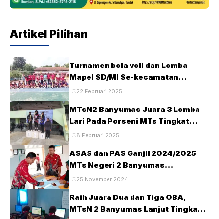
Artikel Pilihan
Turnamen bola voli dan Lomba
Mapel SD/MI Se-kecamatan
Tambak pada HUT Ke-28 MTsN2
22 Februari 2025
Banyumas
MTsN2 Banyumas Juara 3 Lomba
Lari Pada Porseni MTs Tingkat
Kabupaten Banyumas Tahun 2025
8 Februari 2025
ASAS dan PAS Ganjil 2024/2025
MTs Negeri 2 Banyumas
Berlangsung Tertib dan Lancar
25 November 2024
Raih Juara Dua dan Tiga OBA,
MTsN 2 Banyumas Lanjut Tingkat