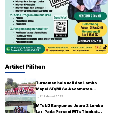
Artikel Pilihan
Turnamen bola voli dan Lomba
Mapel SD/MI Se-kecamatan
Tambak pada HUT Ke-28 MTsN2
22 Februari 2025
Banyumas
MTsN2 Banyumas Juara 3 Lomba
Lari Pada Porseni MTs Tingkat