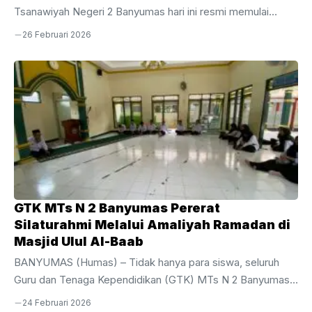
Tsanawiyah Negeri 2 Banyumas hari ini resmi memulai
perjuangan mereka dalam pelaksanaan Sumatif Akhir Tahun
26 Februari 2026
(SAT) Tahun Ajaran 2025/2026. Kegiatan evaluasi akhir bagi
siswa tingkat akhir ini dijadwalkan berlangsung selama
sepekan, mulai dari Kamis, 26 Februari hingga Jumat, 6
Maret 2026.Pelaksanaan SAT kali ini dipusatkan di area
gedung depan MTsN 2 Banyumas dengan menggunakan 10
ruang kelas yang telah disiapkan secara maksimal untuk
menjamin kenyamanan dan ketenangan siswa selama
mengerjakan soal. Bertindak sebagai ...
GTK MTs N 2 Banyumas Pererat
Silaturahmi Melalui Amaliyah Ramadan di
Masjid Ulul Al-Baab
BANYUMAS (Humas) – Tidak hanya para siswa, seluruh
Guru dan Tenaga Kependidikan (GTK) MTs N 2 Banyumas
juga turut aktif menyemarakkan bulan suci melalui rangkaian
24 Februari 2026