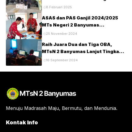
Kabupaten Banyumas Tahun 2025
8 Februari 2025
ASAS dan PAS Ganjil 2024/2025
MTs Negeri 2 Banyumas
Berlangsung Tertib dan Lancar
25 November 2024
Raih Juara Dua dan Tiga OBA,
MTsN 2 Banyumas Lanjut Tingkat
Provinsi
16 September 2024
Menuju Madrasah Maju, Bermutu, dan Mendunia.
Kontak Info