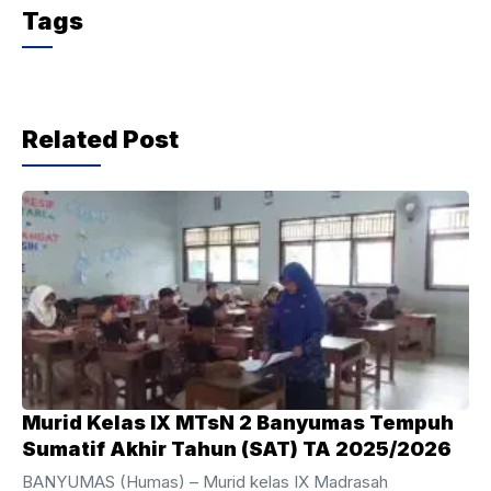
c
itt
at
e
Tags
e
er
s
gr
b
A
a
o
p
m
Related Post
o
p
k
Murid Kelas IX MTsN 2 Banyumas Tempuh
Sumatif Akhir Tahun (SAT) TA 2025/2026
BANYUMAS (Humas) – Murid kelas IX Madrasah