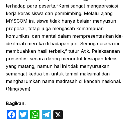
terhadap para peserta.​“Kami sangat mengapresiasi
kerja keras siswa dan pembimbing. Melalui ajang
MYSCOM ini, siswa tidak hanya belajar menyusun
proposal, tetapi juga mengasah kemampuan
komunikasi dan mental dalam mempresentasikan ide-
ide ilmiah mereka di hadapan juri. Semoga usaha ini
membuahkan hasil terbaik,” tutur Atik. ​Pelaksanaan
presentasi secara daring menuntut kesiapan teknis
yang matang, namun hal ini tidak menyurutkan
semangat kedua tim untuk tampil maksimal dan
mengharumkan nama madrasah di kancah nasional.
(Ning/twm)
Bagikan:
F
T
W
T
X
a
w
h
el