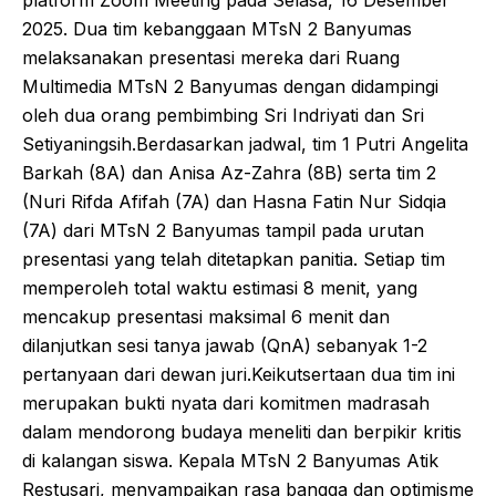
platform Zoom Meeting pada Selasa, 16 Desember
2025. Dua tim kebanggaan MTsN 2 Banyumas
melaksanakan presentasi mereka dari Ruang
Multimedia MTsN 2 Banyumas dengan didampingi
oleh dua orang pembimbing Sri Indriyati dan Sri
Setiyaningsih.​Berdasarkan jadwal, tim 1 Putri Angelita
Barkah (8A) dan Anisa Az-Zahra (8B) serta tim 2
(Nuri Rifda Afifah (7A) dan Hasna Fatin Nur Sidqia
(7A) dari MTsN 2 Banyumas tampil pada urutan
presentasi yang telah ditetapkan panitia. Setiap tim
memperoleh total waktu estimasi 8 menit, yang
mencakup presentasi maksimal 6 menit dan
dilanjutkan sesi tanya jawab (QnA) sebanyak 1-2
pertanyaan dari dewan juri.​Keikutsertaan dua tim ini
merupakan bukti nyata dari komitmen madrasah
dalam mendorong budaya meneliti dan berpikir kritis
di kalangan siswa. Kepala MTsN 2 Banyumas Atik
Restusari, menyampaikan rasa bangga dan optimisme