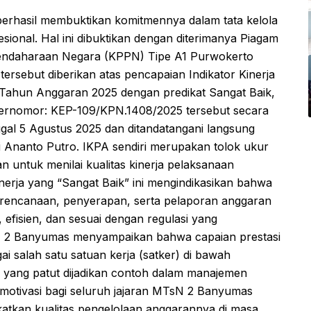
hasil membuktikan komitmennya dalam tata kelola
ional. Hal ini dibuktikan dengan diterimanya Piagam
endaharaan Negara (KPPN) Tipe A1 Purwokerto
rsebut diberikan atas pencapaian Indikator Kinerja
Tahun Anggaran 2025 dengan predikat Sangat Baik,
ernomor: KEP-109/KPN.1408/2025 tersebut secara
ggal 5 Agustus 2025 dan ditandatangani langsung
 Ananto Putro. IKPA sendiri merupakan tolok ukur
 untuk menilai kualitas kinerja pelaksanaan
nerja yang “Sangat Baik” ini mengindikasikan bahwa
encanaan, penyerapan, serta pelaporan anggaran
, efisien, dan sesuai dengan regulasi yang
sN 2 Banyumas menyampaikan bahwa capaian prestasi
salah satu satuan kerja (satker) di bawah
ang patut dijadikan contoh dalam manajemen
 motivasi bagi seluruh jajaran MTsN 2 Banyumas
tkan kualitas pengelolaan anggarannya di masa