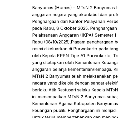
Banyumas (Humas) – MTsN 2 Banyumas ber
anggaran negara yang akuntabel dan profes
Penghargaan dari Kantor Pelayanan Perb
pada Rabu, 8 Oktober 2025. Penghargaan te
Pelaksanaan Anggaran (IKPA) Semester I 
Rabu (08/10/2025).Piagam penghargaan b
resmi dikeluarkan di Purwokerto pada tan
oleh Kepala KPPN Tipe A1 Purwokerto, Tri
yang ditetapkan oleh Kementerian Keuangan
anggaran belanja kementerian/lembaga. Ki
MTsN 2 Banyumas telah melaksanakan per
negara yang dikelola dengan sangat efektif
berlaku.Atik Restusari selaku Kepala MT
ini menempatkan MTsN 2 Banyumas sebagai 
Kementerian Agama Kabupaten Banyumas y
keuangan publik. Penghargaan ini menjadi
untuk terus mempertahankan dan meningka