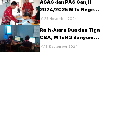
ASAS dan PAS Ganjil
Tahun 2025
2024/2025 MTs Negeri
2 Banyumas
25 November 2024
Berlangsung Tertib dan
Raih Juara Dua dan Tiga
Lancar
OBA, MTsN 2 Banyumas
Lanjut Tingkat Provinsi
16 September 2024