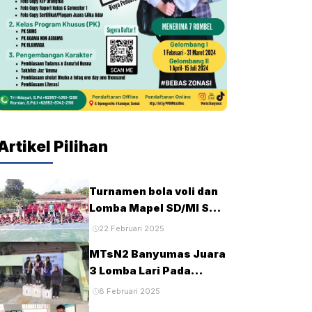
Artikel Pilihan
Turnamen bola voli dan
Lomba Mapel SD/MI Se-
kecamatan Tambak
22 Februari 2025
pada HUT Ke-28 MTsN2
MTsN2 Banyumas Juara
Banyumas
3 Lomba Lari Pada
Porseni MTs Tingkat
8 Februari 2025
Kabupaten Banyumas