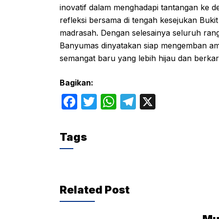
inovatif dalam menghadapi tantangan ke dep
refleksi bersama di tengah kesejukan Bu
madrasah. Dengan selesainya seluruh ran
Banyumas dinyatakan siap mengemban ama
semangat baru yang lebih hijau dan berkar
Bagikan:
F
T
W
T
X
a
w
h
el
c
itt
at
e
Tags
e
er
s
gr
b
A
a
o
p
m
Related Post
o
p
k
Mu