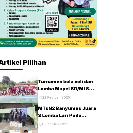
Artikel Pilihan
Turnamen bola voli dan
Lomba Mapel SD/MI Se-
kecamatan Tambak
22 Februari 2025
pada HUT Ke-28 MTsN2
MTsN2 Banyumas Juara
Banyumas
3 Lomba Lari Pada
Porseni MTs Tingkat
8 Februari 2025
Kabupaten Banyumas