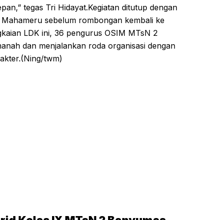
an,” tegas Tri Hidayat.​Kegiatan ditutup dengan
kit Mahameru sebelum rombongan kembali ke
gkaian LDK ini, 36 pengurus OSIM MTsN 2
nah dan menjalankan roda organisasi dengan
akter.(Ning/twm)
rid Kelas IX MTsN 2 Banyumas