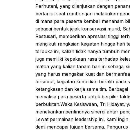
Perhutani, yang dilanjutkan dengan penana
berlanjut saat rombongan melakukan pen
di mana para peserta kembali menanam bib
sebagai bentuk jejak konservasii murid, S
Restusari, memberikan apresiasi tinggi te
mengikuti rangkaian kegiatan hingga hari t
terbuka ini, kalian tidak hanya tumbuh men
juga memiliki kepekaan rasa terhadap kele
matoa yang kalian tanam hari ini sebagai
yang harus mengakar kuat dan bermanfaat 
tersebut, kegiatan kemudian beralih pada 
ketangkasan dan kerja sama tim. Berbaga
memaksa para peserta untuk berpikir tak
perbukitan.Waka Kesiswaan, Tri Hidayat, y
menekankan pentingnya sinergi antar pengu
Lewat permainan leadership ini, kami ingi
demi mencapai tujuan bersama. Pengurus 