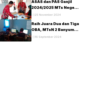
ASAS dan PAS Ganjil
Tahun 2025
2024/2025 MTs Negeri
2 Banyumas
25 November 2024
Berlangsung Tertib dan
Raih Juara Dua dan Tiga
Lancar
OBA, MTsN 2 Banyumas
Lanjut Tingkat Provinsi
16 September 2024