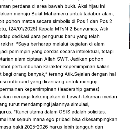
man perdana di area bawah bukit. Aksi hijau ini
dakian menuju Bukit Mahameru untuk tadabur alam,
it pohon matoa secara simbolis di Pos 1 dan Pos 2
abtu, (24/01/2026).​Kepala MTsN 2 Banyumas, Atik
rhadap dedikasi para pengurus baru yang telah
erakhir. “Saya berharap melalui kegiatan di alam
jadi pemimpin yang cerdas secara intelektual, tetapi
starian alam ciptaan Allah SWT. Jadikan pohon
 simbol pertumbuhan karakter kepemimpinan kalian
bagi orang banyak,” terang Atik.​Sejalan dengan hal
sesi outbound yang dirancang untuk menguji
i permainan kepemimpinan (leadership games)
tis dan menjaga kekompakan di bawah tekanan medan
ang turut mendampingi jalannya simulasi,
rus. “Kunci utama dalam OSIS adalah soliditas.
n melihat sejauh mana ego pribadi bisa dikesampingkan
masa bakti 2025-2026 harus lebih tangguh dan