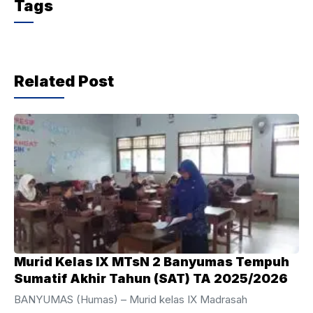
Tags
e
er
s
gr
b
A
a
o
p
m
Related Post
o
p
k
Murid Kelas IX MTsN 2 Banyumas Tempuh
Sumatif Akhir Tahun (SAT) TA 2025/2026
BANYUMAS (Humas) – Murid kelas IX Madrasah