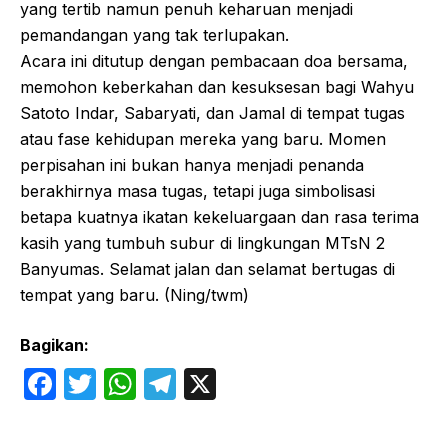
yang tertib namun penuh keharuan menjadi
pemandangan yang tak terlupakan.
Acara ini ditutup dengan pembacaan doa bersama,
memohon keberkahan dan kesuksesan bagi Wahyu
Satoto Indar, Sabaryati, dan Jamal di tempat tugas
atau fase kehidupan mereka yang baru. Momen
perpisahan ini bukan hanya menjadi penanda
berakhirnya masa tugas, tetapi juga simbolisasi
betapa kuatnya ikatan kekeluargaan dan rasa terima
kasih yang tumbuh subur di lingkungan MTsN 2
Banyumas. Selamat jalan dan selamat bertugas di
tempat yang baru. (Ning/twm)
Bagikan:
F
T
W
T
X
a
w
h
el
c
itt
at
e