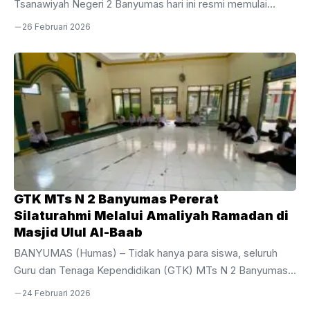
Tsanawiyah Negeri 2 Banyumas hari ini resmi memulai
perjuangan mereka dalam pelaksanaan Sumatif Akhir Tahun
26 Februari 2026
(SAT) Tahun Ajaran 2025/2026. Kegiatan evaluasi akhir bagi
siswa tingkat akhir ini dijadwalkan berlangsung selama
sepekan, mulai dari Kamis, 26 Februari hingga Jumat, 6
Maret 2026.Pelaksanaan SAT kali ini dipusatkan di area
gedung depan MTsN 2 Banyumas dengan menggunakan 10
ruang kelas yang telah disiapkan secara maksimal untuk
menjamin kenyamanan dan ketenangan siswa selama
mengerjakan soal. Bertindak sebagai ...
GTK MTs N 2 Banyumas Pererat
Silaturahmi Melalui Amaliyah Ramadan di
Masjid Ulul Al-Baab
BANYUMAS (Humas) – Tidak hanya para siswa, seluruh
Guru dan Tenaga Kependidikan (GTK) MTs N 2 Banyumas
juga turut aktif menyemarakkan bulan suci melalui rangkaian
24 Februari 2026
kegiatan Amaliyah Ramadan yang religius dan khidmat.