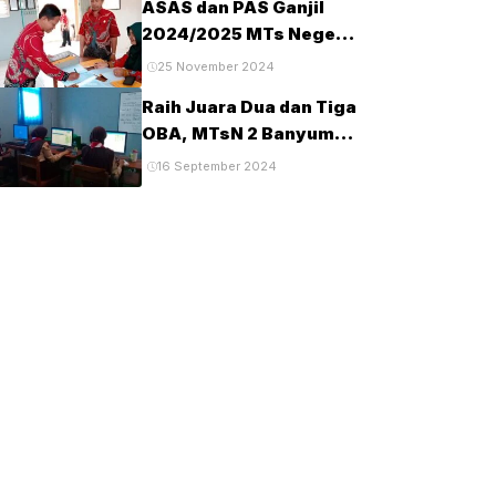
ASAS dan PAS Ganjil
Tahun 2025
2024/2025 MTs Negeri
2 Banyumas
25 November 2024
Berlangsung Tertib dan
Raih Juara Dua dan Tiga
Lancar
OBA, MTsN 2 Banyumas
Lanjut Tingkat Provinsi
16 September 2024