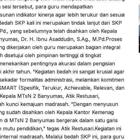
am sesi tersebut, para guru mendapatkan
n indikator kinerja agar lebih terukur dan sesuai
dah SKP kali ini merupakan tindak lanjut dari SKP
.Pd., yang sebelumnya telah disahkan oleh Kepala
umas, Dr. H. Ibnu Asaddudin, S.Ag., M.Pd.Proses
ng dikerjakan oleh guru merupakan bagian integral
 disetujui oleh pimpinan tertinggi di tingkat
 menekankan pentingnya akurasi dalam pengisian
i akhir tahun. “Kegiatan bedah ini sangat krusial agar
kadar formalitas administrasi, melainkan komitmen
 SMART (Spesifik, Terukur, Achievable, Relevan, dan
ain, Kepala MTsN 2 Banyumas, Atik Restusari,
alah kunci kemajuan madrasah. “Dengan menyusun
ng sudah disahkan oleh Kepala Kantor Kemenag
n di MTsN 2 Banyumas bergerak dalam satu garis
tu pendidikan,” tegas Atik Restusari.Kegiatan ini
ternal madrasah. Melalui bedah SKP ini, para guru