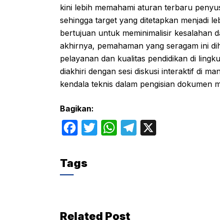
kini lebih memahami aturan terbaru peny
sehingga target yang ditetapkan menjadi lebi
bertujuan untuk meminimalisir kesalahan da
akhirnya, pemahaman yang seragam ini di
pelayanan dan kualitas pendidikan di lin
diakhiri dengan sesi diskusi interaktif di 
kendala teknis dalam pengisian dokumen 
Bagikan:
F
T
W
T
X
a
w
h
el
c
itt
at
e
Tags
e
er
s
gr
b
A
a
o
p
m
Related Post