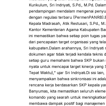
Kurikulum, Sri Indriyati, S.Pd., M.Pd. Dal
pendampingan mendalam mengenai penyusuna
dengan regulasi terbaru (PermenPANRB).Be
Kepala Madrasah, Atik Restusari, S.Pd., M
Kantor Kementerian Agama Kabupaten Bany
ini memastikan bahwa setiap poin tugas ya
dari pencapaian target organisasi yang telah
kabupaten.Dalam arahannya, Sri Indriyati
dokumen agar tidak terjadi kendala teknis d
setiap guru memahami bahwa SKP bukan se
nyata untuk mencapai target kinerja yang
Tepat Waktu),” ujar Sri Indriyati.Di sisi l
menyampaikan bahwa sinkronisasi ini ad
rencana kerja berdasarkan SKP kepala ya
Banyumas, kita memastikan seluruh eleme
komando yang searah untuk meningkatkan mu
membawa dampak positif bagi manajemen in