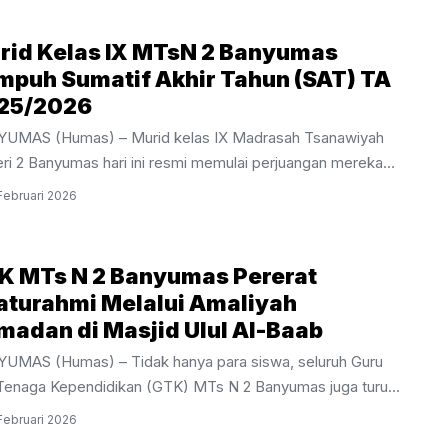
rid Kelas IX MTsN 2 Banyumas
mpuh Sumatif Akhir Tahun (SAT) TA
25/2026
UMAS (Humas) – Murid kelas IX Madrasah Tsanawiyah
ri 2 Banyumas hari ini resmi memulai perjuangan mereka
m pelaksanaan Sumatif Akhir Tahun (SAT) Tahun Ajaran
Februari 2026
2026. Kegiatan evaluasi akhir bagi siswa tingkat akhir ini
dwalkan berlangsung selama sepekan, mulai dari Kamis, 26
uari hingga Jumat, 6 Maret 2026.Pelaksanaan SAT kali ini
K MTs N 2 Banyumas Pererat
satkan di area gedung depan MTsN 2 Banyumas dengan
laturahmi Melalui Amaliyah
gunakan 10 ruang kelas yang telah disiapkan secara
madan di Masjid Ulul Al-Baab
imal untuk menjamin kenyamanan dan ketenangan siswa
UMAS (Humas) – Tidak hanya para siswa, seluruh Guru
ma mengerjakan soal. Bertindak sebagai ...
Tenaga Kependidikan (GTK) MTs N 2 Banyumas juga turut
f menyemarakkan bulan suci melalui rangkaian kegiatan
Februari 2026
iyah Ramadan yang religius dan khidmat. Kegiatan ini