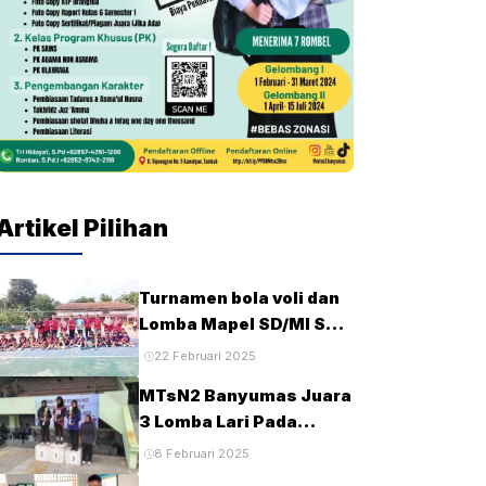
Artikel Pilihan
Turnamen bola voli dan
Lomba Mapel SD/MI Se-
kecamatan Tambak
22 Februari 2025
pada HUT Ke-28 MTsN2
MTsN2 Banyumas Juara
Banyumas
3 Lomba Lari Pada
Porseni MTs Tingkat
8 Februari 2025
Kabupaten Banyumas