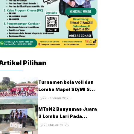
Artikel Pilihan
Turnamen bola voli dan
Lomba Mapel SD/MI Se-
kecamatan Tambak
22 Februari 2025
pada HUT Ke-28 MTsN2
MTsN2 Banyumas Juara
Banyumas
3 Lomba Lari Pada
Porseni MTs Tingkat
8 Februari 2025
Kabupaten Banyumas