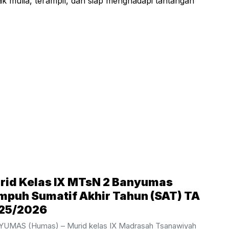
k mulia, terampil, dan siap menghadapi tantangan
rid Kelas IX MTsN 2 Banyumas
mpuh Sumatif Akhir Tahun (SAT) TA
25/2026
UMAS (Humas) – Murid kelas IX Madrasah Tsanawiyah