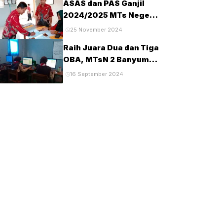
ASAS dan PAS Ganjil
Tahun 2025
2024/2025 MTs Negeri
2 Banyumas
25 November 2024
Berlangsung Tertib dan
Raih Juara Dua dan Tiga
Lancar
OBA, MTsN 2 Banyumas
Lanjut Tingkat Provinsi
16 September 2024