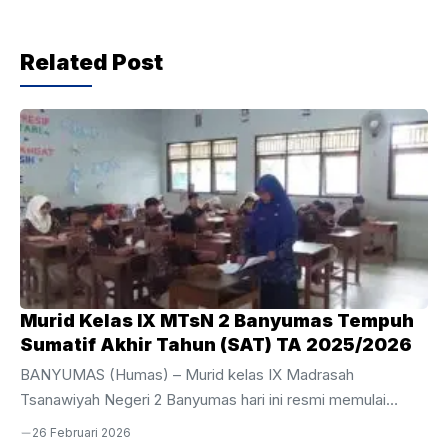
b
A
a
o
p
m
Related Post
o
p
k
Murid Kelas IX MTsN 2 Banyumas Tempuh
Sumatif Akhir Tahun (SAT) TA 2025/2026
BANYUMAS (Humas) – Murid kelas IX Madrasah
Tsanawiyah Negeri 2 Banyumas hari ini resmi memulai
perjuangan mereka dalam pelaksanaan Sumatif Akhir Tahun
26 Februari 2026