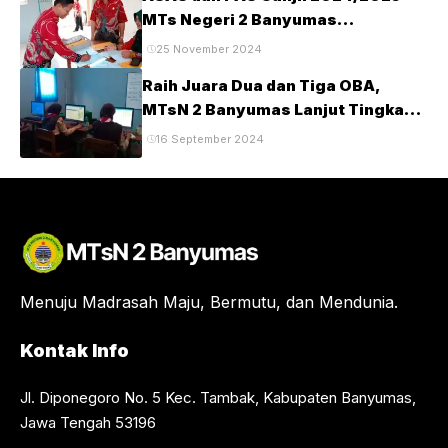
MTs Negeri 2 Banyumas
Berlangsung Tertib dan Lancar
25 November 2024
Raih Juara Dua dan Tiga OBA,
MTsN 2 Banyumas Lanjut Tingkat
Provinsi
16 September 2024
Menuju Madrasah Maju, Bermutu, dan Mendunia.
Kontak Info
Jl. Diponegoro No. 5 Kec. Tambak, Kabupaten Banyumas,
Jawa Tengah 53196