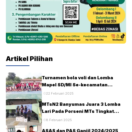
Artikel Pilihan
Turnamen bola voli dan Lomba
Mapel SD/MI Se-kecamatan
Tambak pada HUT Ke-28 MTsN2
22 Februari 2025
Banyumas
MTsN2 Banyumas Juara 3 Lomba
Lari Pada Porseni MTs Tingkat
Kabupaten Banyumas Tahun 2025
8 Februari 2025
ASAS dan PAS Ganjil 2024/2025