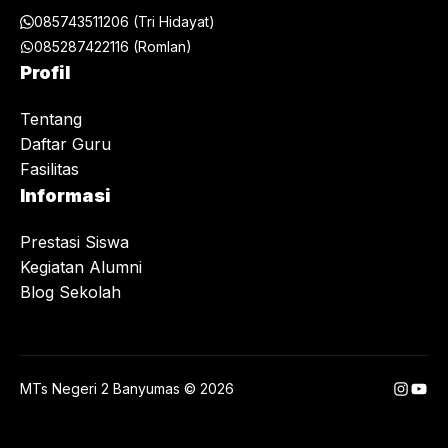
085743511206 (Tri Hidayat)
085287422116 (Romlan)
Profil
Tentang
Daftar Guru
Fasilitas
Informasi
Prestasi Siswa
Kegiatan Alumni
Blog Sekolah
Instag
You
MTs Negeri 2 Banyumas © 2026