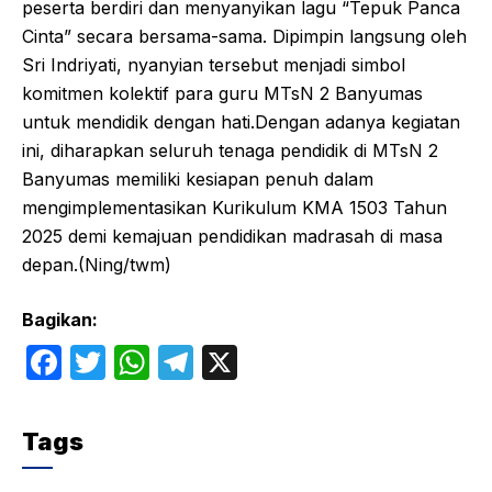
peserta berdiri dan menyanyikan lagu “Tepuk Panca
Cinta” secara bersama-sama. Dipimpin langsung oleh
Sri Indriyati, nyanyian tersebut menjadi simbol
komitmen kolektif para guru MTsN 2 Banyumas
untuk mendidik dengan hati.Dengan adanya kegiatan
ini, diharapkan seluruh tenaga pendidik di MTsN 2
Banyumas memiliki kesiapan penuh dalam
mengimplementasikan Kurikulum KMA 1503 Tahun
2025 demi kemajuan pendidikan madrasah di masa
depan.(Ning/twm)
Bagikan:
F
T
W
T
X
a
w
h
el
c
itt
at
e
Tags
e
er
s
gr