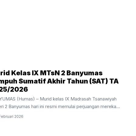
rid Kelas IX MTsN 2 Banyumas
mpuh Sumatif Akhir Tahun (SAT) TA
25/2026
UMAS (Humas) – Murid kelas IX Madrasah Tsanawiyah
ri 2 Banyumas hari ini resmi memulai perjuangan mereka
m pelaksanaan Sumatif Akhir Tahun (SAT) Tahun Ajaran
Februari 2026
2026. Kegiatan evaluasi akhir bagi siswa tingkat akhir ini
dwalkan berlangsung selama sepekan, mulai dari Kamis, 26