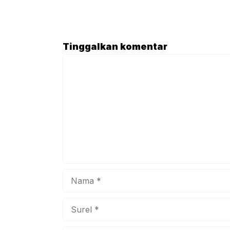
khid
Febr
Atik
mene
Tinggalkan komentar
dala
Komentar
buka
bers
Nama
Surel