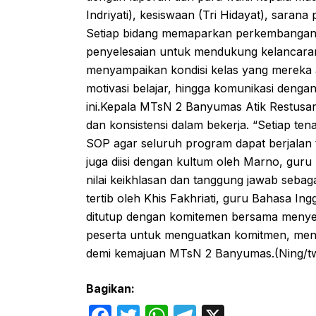
Indriyati), kesiswaan (Tri Hidayat), saran
Setiap bidang memaparkan perkembangan p
penyelesaian untuk mendukung kelancaran
menyampaikan kondisi kelas yang mereka am
motivasi belajar, hingga komunikasi deng
ini.Kepala MTsN 2 Banyumas Atik Restusar
dan konsistensi dalam bekerja. “Setiap te
SOP agar seluruh program dapat berjalan ter
juga diisi dengan kultum oleh Marno, gur
nilai keikhlasan dan tanggung jawab sebag
tertib oleh Khis Fakhriati, guru Bahasa I
ditutup dengan komitemen bersama menyela
peserta untuk menguatkan komitmen, menja
demi kemajuan MTsN 2 Banyumas.(Ning/t
Bagikan:
F
T
W
T
X