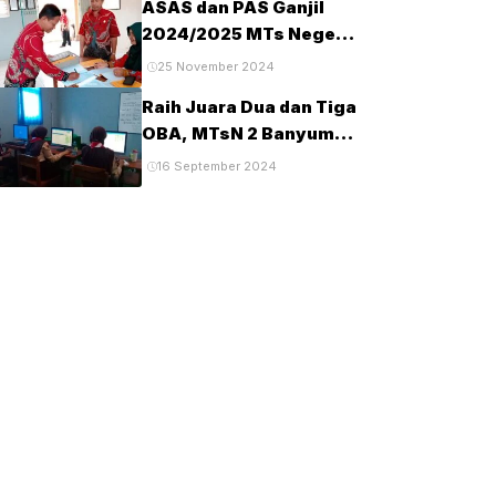
ASAS dan PAS Ganjil
Tahun 2025
2024/2025 MTs Negeri
2 Banyumas
25 November 2024
Berlangsung Tertib dan
Raih Juara Dua dan Tiga
Lancar
OBA, MTsN 2 Banyumas
Lanjut Tingkat Provinsi
16 September 2024