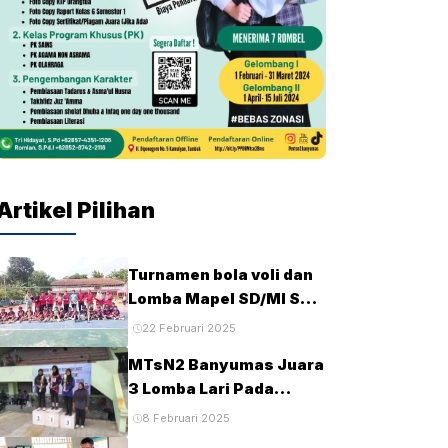
Artikel Pilihan
Turnamen bola voli dan
Lomba Mapel SD/MI Se-
kecamatan Tambak
22 Februari 2025
pada HUT Ke-28 MTsN2
MTsN2 Banyumas Juara
Banyumas
3 Lomba Lari Pada
Porseni MTs Tingkat
8 Februari 2025
Kabupaten Banyumas