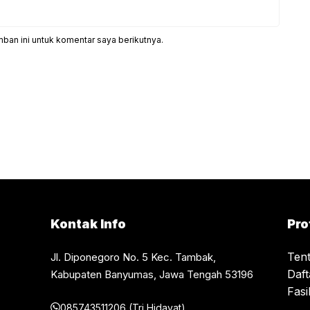
ban ini untuk komentar saya berikutnya.
Kontak Info
Pro
Ten
Jl. Diponegoro No. 5 Kec. Tambak,
Daf
Kabupaten Banyumas, Jawa Tengah 53196
Fasil
085743511206 (Tri Hidayat)