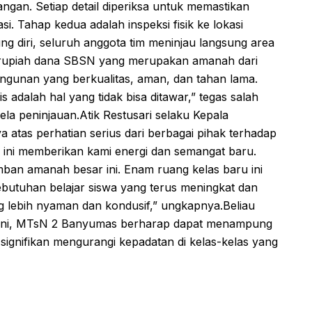
ngan. Setiap detail diperiksa untuk memastikan
i. Tahap kedua adalah inspeksi fisik ke lokasi
g diri, seluruh anggota tim meninjau langsung area
ap rupiah dana SBSN yang merupakan amanah dari
ngunan yang berkualitas, aman, dan tahan lama.
 adalah hal yang tidak bisa ditawar,” tegas salah
-sela peninjauan.Atik Restusari selaku Kepala
tas perhatian serius dari berbagai pihak terhadap
ini memberikan kami energi dan semangat baru.
ban amanah besar ini. Enam ruang kelas baru ini
utuhan belajar siswa yang terus meningkat dan
g lebih nyaman dan kondusif,” ungkapnya.Beliau
ini, MTsN 2 Banyumas berharap dapat menampung
 signifikan mengurangi kepadatan di kelas-kelas yang