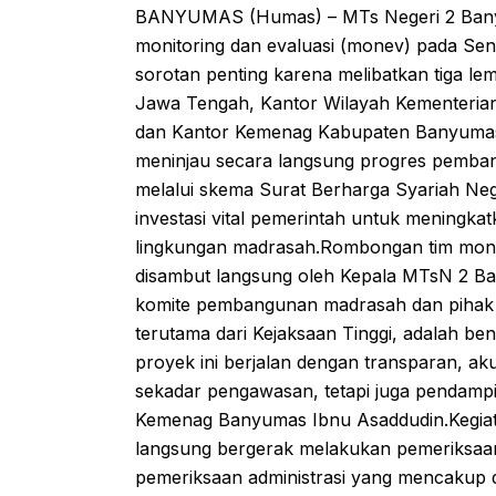
BANYUMAS (Humas) – MTs Negeri 2 Banyu
monitoring dan evaluasi (monev) pada Sen
sorotan penting karena melibatkan tiga lemb
Jawa Tengah, Kantor Wilayah Kementeria
dan Kantor Kemenag Kabupaten Banyumas.
meninjau secara langsung progres pemba
melalui skema Surat Berharga Syariah Neg
investasi vital pemerintah untuk meningkat
lingkungan madrasah.Rombongan tim monev 
disambut langsung oleh Kepala MTsN 2 Bany
komite pembangunan madrasah dan pihak 
terutama dari Kejaksaan Tinggi, adalah b
proyek ini berjalan dengan transparan, ak
sekadar pengawasan, tetapi juga pendampin
Kemenag Banyumas Ibnu Asaddudin.Kegiata
langsung bergerak melakukan pemeriksaan
pemeriksaan administrasi yang mencakup 