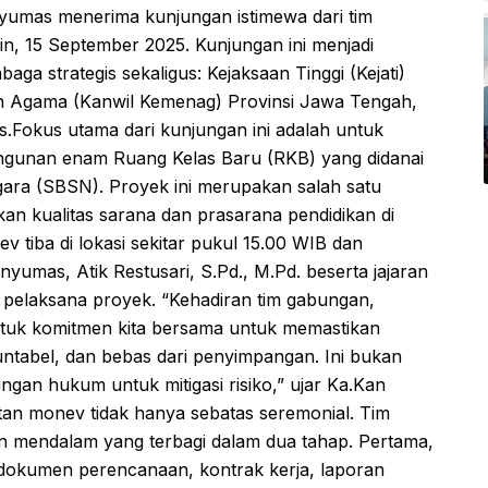
mas menerima kunjungan istimewa dari tim
in, 15 September 2025. Kunjungan ini menjadi
aga strategis sekaligus: Kejaksaan Tinggi (Kejati)
n Agama (Kanwil Kemenag) Provinsi Jawa Tengah,
Fokus utama dari kunjungan ini adalah untuk
ngunan enam Ruang Kelas Baru (RKB) yang didanai
ara (SBSN). Proyek ini merupakan salah satu
kan kualitas sarana dan prasarana pendidikan di
tiba di lokasi sekitar pukul 15.00 WIB dan
umas, Atik Restusari, S.Pd., M.Pd. beserta jajaran
pelaksana proyek. “Kehadiran tim gabungan,
entuk komitmen kita bersama untuk memastikan
untabel, dan bebas dari penyimpangan. Ini bukan
gan hukum untuk mitigasi risiko,” ujar Ka.Kan
n monev tidak hanya sebatas seremonial. Tim
 mendalam yang terbagi dalam dua tahap. Pertama,
dokumen perencanaan, kontrak kerja, laporan