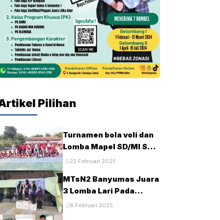
Artikel Pilihan
Turnamen bola voli dan
Lomba Mapel SD/MI Se-
kecamatan Tambak
22 Februari 2025
pada HUT Ke-28 MTsN2
MTsN2 Banyumas Juara
Banyumas
3 Lomba Lari Pada
Porseni MTs Tingkat
8 Februari 2025
Kabupaten Banyumas