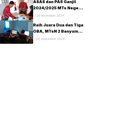
ASAS dan PAS Ganjil
Tahun 2025
2024/2025 MTs Negeri
2 Banyumas
25 November 2024
Berlangsung Tertib dan
Raih Juara Dua dan Tiga
Lancar
OBA, MTsN 2 Banyumas
Lanjut Tingkat Provinsi
16 September 2024