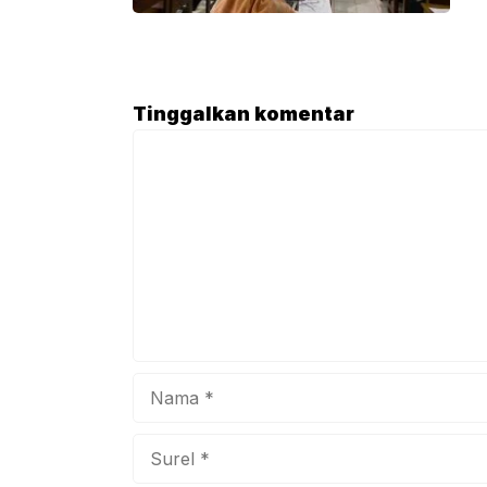
khid
Febr
Atik
mene
Tinggalkan komentar
dala
Komentar
buka
bers
Nama
Surel