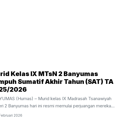
rid Kelas IX MTsN 2 Banyumas
mpuh Sumatif Akhir Tahun (SAT) TA
25/2026
UMAS (Humas) – Murid kelas IX Madrasah Tsanawiyah
ri 2 Banyumas hari ini resmi memulai perjuangan mereka
m pelaksanaan Sumatif Akhir Tahun (SAT) Tahun Ajaran
Februari 2026
2026. Kegiatan evaluasi akhir bagi siswa tingkat akhir ini
dwalkan berlangsung selama sepekan, mulai dari Kamis, 26