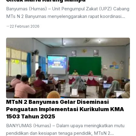
Banyumas (Humas) – Unit Pengumpul Zakat (UPZ) Cabang
MTs N 2 Banyumas menyelenggarakan rapat koordinasi
penting terkait pengelolaan dana umat pada Sabtu (21/02).
22 Februari 2026
Kegiatan ini dilaksanakan di ruang Perpustakaan Baitul
Hikmah MTs N 2 Banyumas, tepat setelah agenda doa
bersama di ruang guru pada pukul 07.15 hingga 08.00 WIB.
Rapat ini difokuskan pada pembahasan teknis
pentasyarufan dana zakat yang bersumber dari
pengembalian 60% dana zakat ASN melalui UPZ Pusat
Kemenag Kabupaten Banyumas.Jalannya rapat dipimpin
langsung oleh Ketua UPZ Cabang MTs ...
MTsN 2 Banyumas Gelar Diseminasi
Penguatan Implementasi Kurikulum KMA
1503 Tahun 2025
BANYUMAS (Humas) – Dalam upaya meningkatkan mutu
pendidikan dan kesiapan tenaga pendidik, MTsN 2