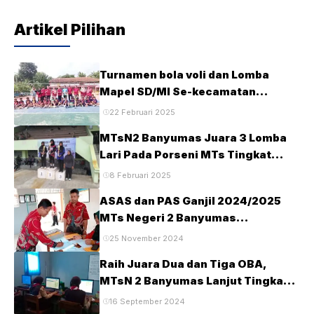
Artikel Pilihan
Turnamen bola voli dan Lomba
Mapel SD/MI Se-kecamatan
Tambak pada HUT Ke-28 MTsN2
22 Februari 2025
Banyumas
MTsN2 Banyumas Juara 3 Lomba
Lari Pada Porseni MTs Tingkat
Kabupaten Banyumas Tahun 2025
8 Februari 2025
ASAS dan PAS Ganjil 2024/2025
MTs Negeri 2 Banyumas
Berlangsung Tertib dan Lancar
25 November 2024
Raih Juara Dua dan Tiga OBA,
MTsN 2 Banyumas Lanjut Tingkat
Provinsi
16 September 2024