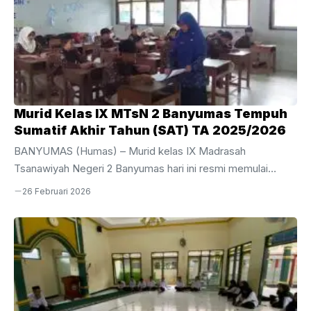
Murid Kelas IX MTsN 2 Banyumas Tempuh
Sumatif Akhir Tahun (SAT) TA 2025/2026
BANYUMAS (Humas) – Murid kelas IX Madrasah
Tsanawiyah Negeri 2 Banyumas hari ini resmi memulai
perjuangan mereka dalam pelaksanaan Sumatif Akhir Tahun
26 Februari 2026
(SAT) Tahun Ajaran 2025/2026. Kegiatan evaluasi akhir bagi
siswa tingkat akhir ini dijadwalkan berlangsung selama
sepekan, mulai dari Kamis, 26 Februari hingga Jumat, 6
Maret 2026.Pelaksanaan SAT kali ini dipusatkan di area
gedung depan MTsN 2 Banyumas dengan menggunakan 10
ruang kelas yang telah disiapkan secara maksimal untuk
menjamin kenyamanan dan ketenangan siswa selama