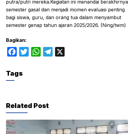
putra/putri mereka.​Kegiatan ini menandai berakhirnya
semester gasal dan menjadi momen evaluasi penting
bagi siswa, guru, dan orang tua dalam menyambut
semester genap tahun ajaran 2025/2026. (Ning/twm)​
Bagikan:
F
T
W
T
X
a
w
h
el
c
itt
at
e
Tags
e
er
s
gr
b
A
a
o
p
m
Related Post
o
p
k