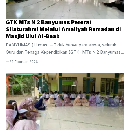
mengerjakan soal. Bertindak sebagai ...
GTK MTs N 2 Banyumas Pererat
Silaturahmi Melalui Amaliyah Ramadan di
Masjid Ulul Al-Baab
BANYUMAS (Humas) – Tidak hanya para siswa, seluruh
Guru dan Tenaga Kependidikan (GTK) MTs N 2 Banyumas
juga turut aktif menyemarakkan bulan suci melalui rangkaian
24 Februari 2026
kegiatan Amaliyah Ramadan yang religius dan khidmat.
Kegiatan ini dilaksanakan secara rutin setiap hari setelah
selesainya kegiatan Belajar Mengajar (KBM), tepatnya
sesudah pelaksanaan sholat Dzuhur berjamaah di Masjid
Ulul Al-Baab. Agenda yang diikuti oleh seluruh elemen
pendidik dan kependidikan ini menjadi momentum penting
untuk memperkuat spiritualitas di tengah kesibukan
menjalankan tugas kedinasan, Senin,
(23/02/2026).Rangkaian Amaliyah ...