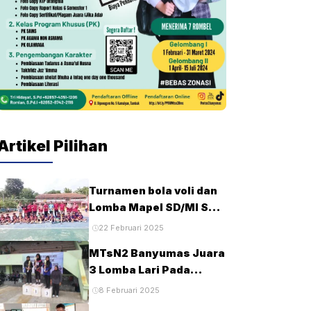
Artikel Pilihan
Turnamen bola voli dan
Lomba Mapel SD/MI Se-
kecamatan Tambak
22 Februari 2025
pada HUT Ke-28 MTsN2
MTsN2 Banyumas Juara
Banyumas
3 Lomba Lari Pada
Porseni MTs Tingkat
8 Februari 2025
Kabupaten Banyumas