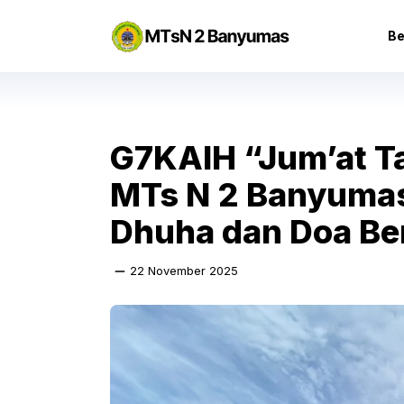
Langsung
ke
Be
isi
G7KAIH “Jum’at T
MTs N 2 Banyumas 
Dhuha dan Doa B
22 November 2025