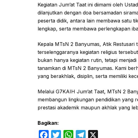
Kegiatan Jum’at Taat ini diimami oleh Us
dilanjutkan dengan doa bersamadan siraman 
peserta didik, antara lain membawa satu 
lengkap, serta membawa perlengkapan ib
Kepala MTsN 2 Banyumas, Atik Restusari t
terselenggaranya kegiatan religius terseb
bukan hanya kegiatan rutin, tetapi menjad
tanamkan di MTsN 2 Banyumas. Kami berha
yang berakhlak, disiplin, serta memiliki kec
Melalui G7KAIH Jum’at Taat, MTsN 2 Ba
membangun lingkungan pendidikan yang rel
prestasi akademik maupun akhlak yang leb
Bagikan:
F
T
W
T
X