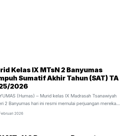
rid Kelas IX MTsN 2 Banyumas
mpuh Sumatif Akhir Tahun (SAT) TA
25/2026
UMAS (Humas) – Murid kelas IX Madrasah Tsanawiyah
ri 2 Banyumas hari ini resmi memulai perjuangan mereka
m pelaksanaan Sumatif Akhir Tahun (SAT) Tahun Ajaran
Februari 2026
2026. Kegiatan evaluasi akhir bagi siswa tingkat akhir ini
dwalkan berlangsung selama sepekan, mulai dari Kamis, 26
uari hingga Jumat, 6 Maret 2026.Pelaksanaan SAT kali ini