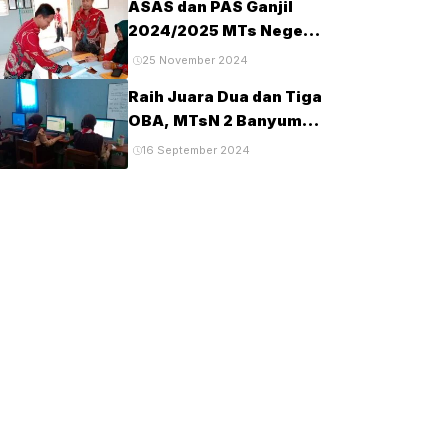
ASAS dan PAS Ganjil
Tahun 2025
2024/2025 MTs Negeri
2 Banyumas
25 November 2024
Berlangsung Tertib dan
Raih Juara Dua dan Tiga
Lancar
OBA, MTsN 2 Banyumas
Lanjut Tingkat Provinsi
16 September 2024