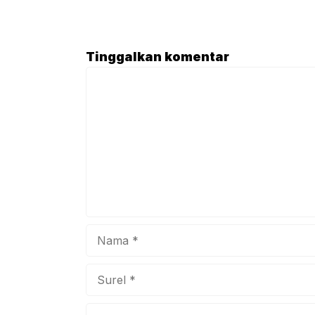
Febr
Atik
mene
Tinggalkan komentar
dala
Komentar
buka
bers
Nama
Surel
Situs