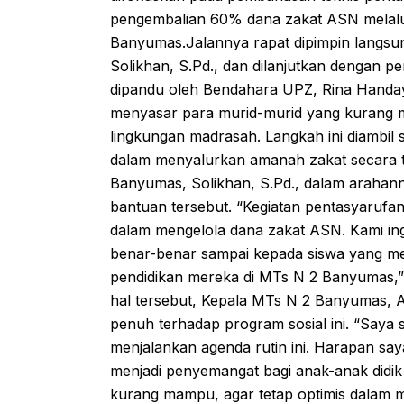
pengembalian 60% dana zakat ASN melal
Banyumas.Jalannya rapat dipimpin langs
Solikhan, S.Pd., dan dilanjutkan dengan p
dipandu oleh Bendahara UPZ, Rina Handaya
menyasar para murid-murid yang kurang mamp
lingkungan madrasah. Langkah ini diambil
dalam menyalurkan amanah zakat secara 
Banyumas, Solikhan, S.Pd., dalam arahann
bantuan tersebut. “Kegiatan pentasyarufa
dalam mengelola dana zakat ASN. Kami in
benar-benar sampai kepada siswa yang m
pendidikan mereka di MTs N 2 Banyumas,” 
hal tersebut, Kepala MTs N 2 Banyumas, A
penuh terhadap program sosial ini. “Saya
menjalankan agenda rutin ini. Harapan saya
menjadi penyemangat bagi anak-anak didik
kurang mampu, agar tetap optimis dalam me