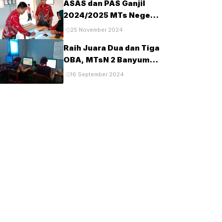
ASAS dan PAS Ganjil
Tahun 2025
2024/2025 MTs Negeri
2 Banyumas
25 November 2024
Berlangsung Tertib dan
Raih Juara Dua dan Tiga
Lancar
OBA, MTsN 2 Banyumas
Lanjut Tingkat Provinsi
16 September 2024