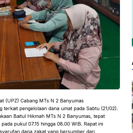
kat (UPZ) Cabang MTs N 2 Banyumas
 terkait pengelolaan dana umat pada Sabtu (21/02).
stakaan Baitul Hikmah MTs N 2 Banyumas, tepat
pada pukul 07.15 hingga 08.00 WIB. Rapat ini
syarufan dana zakat yang bersumber dari