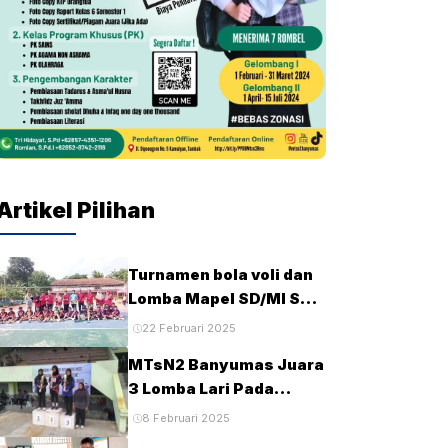
Artikel Pilihan
Turnamen bola voli dan
Lomba Mapel SD/MI Se-
kecamatan Tambak
22 Februari 2025
pada HUT Ke-28 MTsN2
MTsN2 Banyumas Juara
Banyumas
3 Lomba Lari Pada
Porseni MTs Tingkat
8 Februari 2025
Kabupaten Banyumas