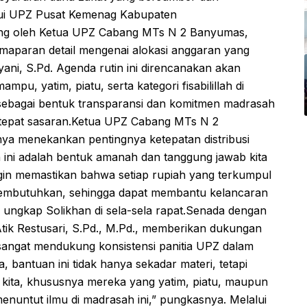
ui UPZ Pusat Kemenag Kabupaten
ung oleh Ketua UPZ Cabang MTs N 2 Banyumas,
emaparan detail mengenai alokasi anggaran yang
ni, S.Pd. Agenda rutin ini direncanakan akan
u, yatim, piatu, serta kategori fisabilillah di
 sebagai bentuk transparansi dan komitmen madrasah
tepat sasaran.Ketua UPZ Cabang MTs N 2
ya menekankan pentingnya ketepatan distribusi
n ini adalah bentuk amanah dan tanggung jawab kita
gin memastikan bahwa setiap rupiah yang terkumpul
embutuhkan, sehingga dapat membantu kelancaran
ungkap Solikhan di sela-sela rapat.Senada dengan
tik Restusari, S.Pd., M.Pd., memberikan dukungan
 sangat mendukung konsistensi panitia UPZ dalam
, bantuan ini tidak hanya sekadar materi, tetapi
 kita, khususnya mereka yang yatim, piatu, maupun
nuntut ilmu di madrasah ini,” pungkasnya. Melalui