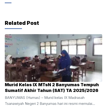
e
er
s
gr
b
A
a
o
p
m
Related Post
o
p
k
Murid Kelas IX MTsN 2 Banyumas Tempuh
Sumatif Akhir Tahun (SAT) TA 2025/2026
BANYUMAS (Humas) – Murid kelas IX Madrasah
Tsanawiyah Negeri 2 Banyumas hari ini resmi memulai