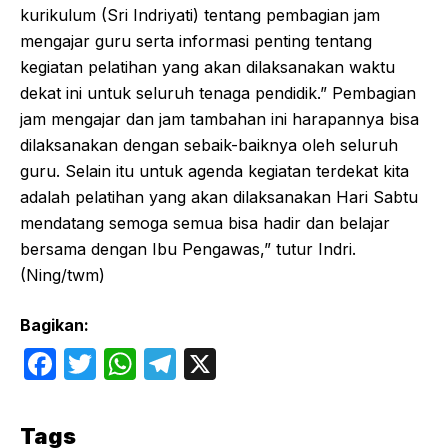
kurikulum (Sri Indriyati) tentang pembagian jam
mengajar guru serta informasi penting tentang
kegiatan pelatihan yang akan dilaksanakan waktu
dekat ini untuk seluruh tenaga pendidik.” Pembagian
jam mengajar dan jam tambahan ini harapannya bisa
dilaksanakan dengan sebaik-baiknya oleh seluruh
guru. Selain itu untuk agenda kegiatan terdekat kita
adalah pelatihan yang akan dilaksanakan Hari Sabtu
mendatang semoga semua bisa hadir dan belajar
bersama dengan Ibu Pengawas,” tutur Indri.
(Ning/twm)
Bagikan:
F
T
W
T
X
a
w
h
el
c
itt
at
e
Tags