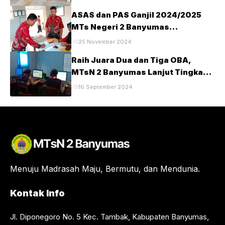
ASAS dan PAS Ganjil 2024/2025
MTs Negeri 2 Banyumas
Berlangsung Tertib dan Lancar
25 November 2024
Raih Juara Dua dan Tiga OBA,
MTsN 2 Banyumas Lanjut Tingkat
Provinsi
16 September 2024
Menuju Madrasah Maju, Bermutu, dan Mendunia.
Kontak Info
Jl. Diponegoro No. 5 Kec. Tambak, Kabupaten Banyumas,