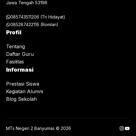
Jawa Tengah 53196
085743511206 (Tri Hidayat)
085287422116 (Romlan)
Profil
Tentang
Daftar Guru
Fasilitas
Informasi
Prestasi Siswa
Kegiatan Alumni
Blog Sekolah
Instag
You
MTs Negeri 2 Banyumas © 2026