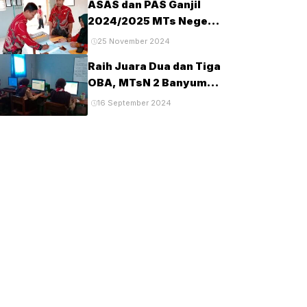
ASAS dan PAS Ganjil
Tahun 2025
2024/2025 MTs Negeri
2 Banyumas
25 November 2024
Berlangsung Tertib dan
Raih Juara Dua dan Tiga
Lancar
OBA, MTsN 2 Banyumas
Lanjut Tingkat Provinsi
16 September 2024