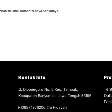
ban ini untuk komentar saya berikutnya.
Kontak Info
Pro
Ten
Jl. Diponegoro No. 5 Kec. Tambak,
Daf
Kabupaten Banyumas, Jawa Tengah 53196
Fasil
085743511206 (Tri Hidayat)