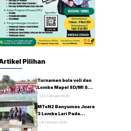
Artikel Pilihan
Turnamen bola voli dan
Lomba Mapel SD/MI Se-
kecamatan Tambak
22 Februari 2025
pada HUT Ke-28 MTsN2
MTsN2 Banyumas Juara
Banyumas
3 Lomba Lari Pada
Porseni MTs Tingkat
8 Februari 2025
Kabupaten Banyumas