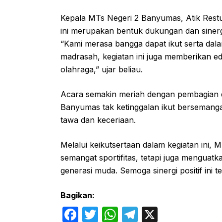
Kepala MTs Negeri 2 Banyumas, Atik Restu
ini merupakan bentuk dukungan dan sinerg
“Kami merasa bangga dapat ikut serta dalam
madrasah, kegiatan ini juga memberikan ed
olahraga,” ujar beliau.
Acara semakin meriah dengan pembagian do
Banyumas tak ketinggalan ikut bersemanga
tawa dan keceriaan.
Melalui keikutsertaan dalam kegiatan ini
semangat sportifitas, tetapi juga menguat
generasi muda. Semoga sinergi positif ini 
Bagikan:
F
T
W
T
X