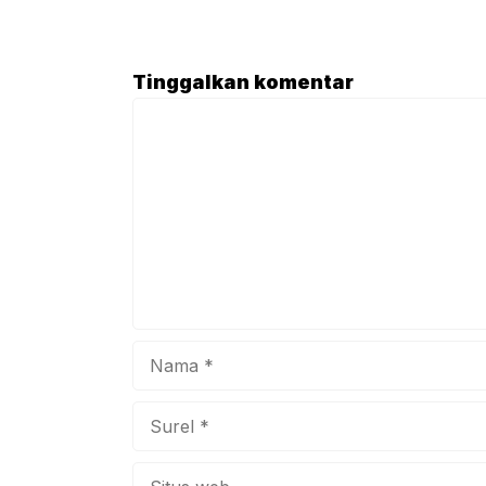
Febr
Atik
mene
Tinggalkan komentar
dala
Komentar
buka
bers
Nama
Surel
Situs