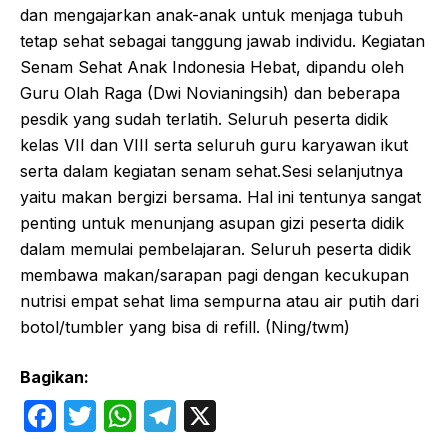
dan mengajarkan anak-anak untuk menjaga tubuh
tetap sehat sebagai tanggung jawab individu. Kegiatan
Senam Sehat Anak Indonesia Hebat, dipandu oleh
Guru Olah Raga (Dwi Novianingsih) dan beberapa
pesdik yang sudah terlatih. Seluruh peserta didik
kelas VII dan VIII serta seluruh guru karyawan ikut
serta dalam kegiatan senam sehat.Sesi selanjutnya
yaitu makan bergizi bersama. Hal ini tentunya sangat
penting untuk menunjang asupan gizi peserta didik
dalam memulai pembelajaran. Seluruh peserta didik
membawa makan/sarapan pagi dengan kecukupan
nutrisi empat sehat lima sempurna atau air putih dari
botol/tumbler yang bisa di refill. (Ning/twm)
Bagikan:
F
T
W
T
X
a
w
h
el