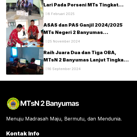
Lari Pada Porseni MTs Tingkat
Kabupaten Banyumas Tahun 2025
8 Februari 2025
ASAS dan PAS Ganjil 2024/2025
MTs Negeri 2 Banyumas
Berlangsung Tertib dan Lancar
25 November 2024
Raih Juara Dua dan Tiga OBA,
MTsN 2 Banyumas Lanjut Tingkat
Provinsi
16 September 2024
Menuju Madrasah Maju, Bermutu, dan Mendunia.
Kontak Info