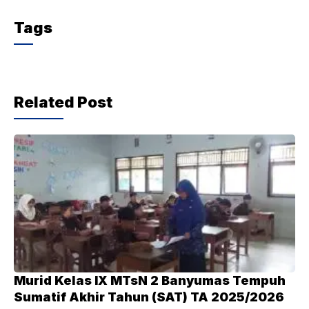
c
itt
at
e
Tags
e
er
s
gr
b
A
a
o
p
m
Related Post
o
p
k
Murid Kelas IX MTsN 2 Banyumas Tempuh
Sumatif Akhir Tahun (SAT) TA 2025/2026