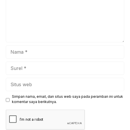
bukan sekadar pergantian administrasi, melainkan upaya
kita bersama untuk menanamkan mind growth
(pertumbuhan ...
Nama
Surel
Situs
web
Simpan nama, email, dan situs web saya pada peramban ini untuk
komentar saya berikutnya.