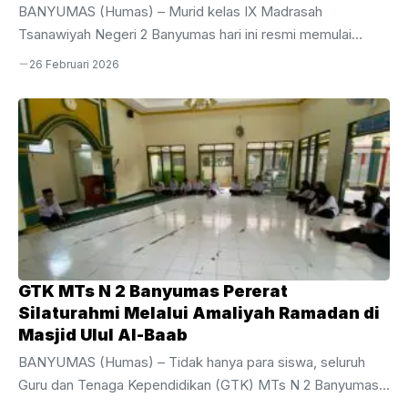
BANYUMAS (Humas) – Murid kelas IX Madrasah
Tsanawiyah Negeri 2 Banyumas hari ini resmi memulai
perjuangan mereka dalam pelaksanaan Sumatif Akhir Tahun
26 Februari 2026
(SAT) Tahun Ajaran 2025/2026. Kegiatan evaluasi akhir bagi
siswa tingkat akhir ini dijadwalkan berlangsung selama
sepekan, mulai dari Kamis, 26 Februari hingga Jumat, 6
Maret 2026.Pelaksanaan SAT kali ini dipusatkan di area
gedung depan MTsN 2 Banyumas dengan menggunakan 10
ruang kelas yang telah disiapkan secara maksimal untuk
menjamin kenyamanan dan ketenangan siswa selama
mengerjakan soal. Bertindak sebagai ...
GTK MTs N 2 Banyumas Pererat
Silaturahmi Melalui Amaliyah Ramadan di
Masjid Ulul Al-Baab
BANYUMAS (Humas) – Tidak hanya para siswa, seluruh
Guru dan Tenaga Kependidikan (GTK) MTs N 2 Banyumas
juga turut aktif menyemarakkan bulan suci melalui rangkaian