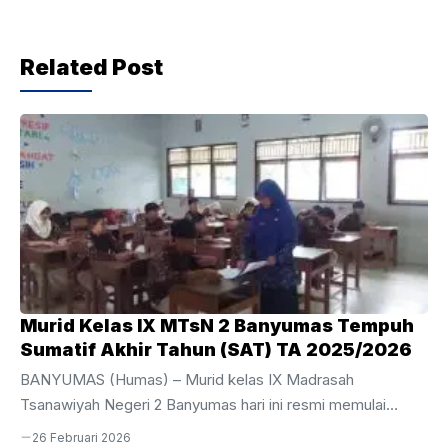
b
A
a
o
p
m
Related Post
o
p
k
Murid Kelas IX MTsN 2 Banyumas Tempuh
Sumatif Akhir Tahun (SAT) TA 2025/2026
BANYUMAS (Humas) – Murid kelas IX Madrasah
Tsanawiyah Negeri 2 Banyumas hari ini resmi memulai
perjuangan mereka dalam pelaksanaan Sumatif Akhir Tahun
26 Februari 2026