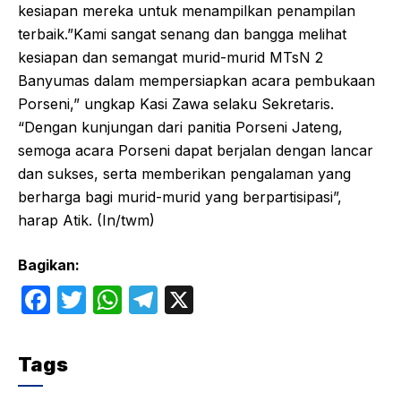
kesiapan mereka untuk menampilkan penampilan
terbaik.”Kami sangat senang dan bangga melihat
kesiapan dan semangat murid-murid MTsN 2
Banyumas dalam mempersiapkan acara pembukaan
Porseni,” ungkap Kasi Zawa selaku Sekretaris.
“Dengan kunjungan dari panitia Porseni Jateng,
semoga acara Porseni dapat berjalan dengan lancar
dan sukses, serta memberikan pengalaman yang
berharga bagi murid-murid yang berpartisipasi”,
harap Atik. (In/twm)
Bagikan:
F
T
W
T
X
a
w
h
el
c
itt
at
e
Tags
e
er
s
gr