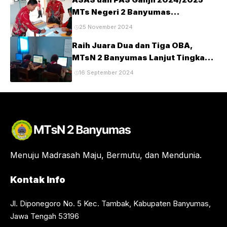
MTs Negeri 2 Banyumas
Berlangsung Tertib dan Lancar
25 November 2024
Raih Juara Dua dan Tiga OBA,
MTsN 2 Banyumas Lanjut Tingkat
Provinsi
16 September 2024
Menuju Madrasah Maju, Bermutu, dan Mendunia.
Kontak Info
Jl. Diponegoro No. 5 Kec. Tambak, Kabupaten Banyumas,
Jawa Tengah 53196