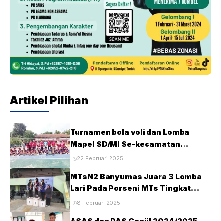
Artikel Pilihan
Turnamen bola voli dan Lomba
Mapel SD/MI Se-kecamatan
Tambak pada HUT Ke-28 MTsN2
22 Februari 2025
Banyumas
MTsN2 Banyumas Juara 3 Lomba
Lari Pada Porseni MTs Tingkat
Kabupaten Banyumas Tahun 2025
8 Februari 2025
ASAS dan PAS Ganjil 2024/2025