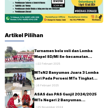
Artikel Pilihan
Turnamen bola voli dan Lomba
Mapel SD/MI Se-kecamatan
Tambak pada HUT Ke-28 MTsN2
22 Februari 2025
Banyumas
MTsN2 Banyumas Juara 3 Lomba
Lari Pada Porseni MTs Tingkat
Kabupaten Banyumas Tahun 2025
8 Februari 2025
ASAS dan PAS Ganjil 2024/2025
MTs Negeri 2 Banyumas
Berlangsung Tertib dan Lancar
25 November 2024