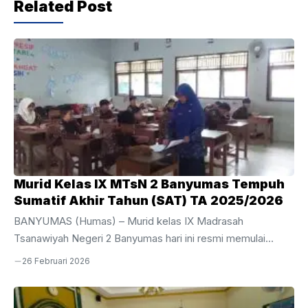
Related Post
o
p
k
Murid Kelas IX MTsN 2 Banyumas Tempuh
Sumatif Akhir Tahun (SAT) TA 2025/2026
BANYUMAS (Humas) – Murid kelas IX Madrasah
Tsanawiyah Negeri 2 Banyumas hari ini resmi memulai
perjuangan mereka dalam pelaksanaan Sumatif Akhir Tahun
26 Februari 2026
(SAT) Tahun Ajaran 2025/2026. Kegiatan evaluasi akhir bagi
siswa tingkat akhir ini dijadwalkan berlangsung selama
sepekan, mulai dari Kamis, 26 Februari hingga Jumat, 6