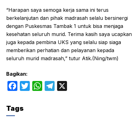
“Harapan saya semoga kerja sama ini terus
berkelanjutan dan pihak madrasah selalu bersinergi
dengan Puskesmas Tambak 1 untuk bisa menjaga
kesehatan seluruh murid. Terima kasih saya ucapkan
juga kepada pembina UKS yang selalu siap siaga
memberikan perhatian dan pelayanan kepada
seluruh murid madrasah,” tutur Atik.(Ning/twm)
Bagikan:
F
T
W
T
X
a
w
h
el
c
itt
at
e
Tags
e
er
s
gr
b
A
a
o
p
m