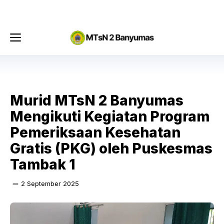
Langsung
Menu
ke
isi
Menu
Murid MTsN 2 Banyumas
Mengikuti Kegiatan Program
Pemeriksaan Kesehatan
Gratis (PKG) oleh Puskesmas
Tambak 1
2 September 2025