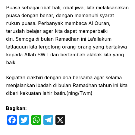
Puasa sebagai obat hati, obat jiwa, kita melaksanakan
puasa dengan benar, dengan memenuhi syarat
rukun puasa. Perbanyak membaca Al Quran,
teruslah belajar agar kita dapat memperbaiki
diri. Semoga di bulan Ramadhan ini La’allakum
tattaquun kita tergolong orang-orang yang bertakwa
kepada Allah SWT dan bertambah akhlak kita yang
baik.
Kegiatan diakhiri dengan doa bersama agar selama
menjalankan ibadah di bulan Ramadhan tahun ini kita
diberi kekuatan lahir batin.(ning/Twm)
Bagikan:
F
T
W
T
X
a
w
h
el