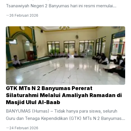
Tsanawiyah Negeri 2 Banyumas hari ini resmi memulai
perjuangan mereka dalam pelaksanaan Sumatif Akhir Tahun
26 Februari 2026
(SAT) Tahun Ajaran 2025/2026. Kegiatan evaluasi akhir bagi
siswa tingkat akhir ini dijadwalkan berlangsung selama
sepekan, mulai dari Kamis, 26 Februari hingga Jumat, 6
Maret 2026.Pelaksanaan SAT kali ini dipusatkan di area
gedung depan MTsN 2 Banyumas dengan menggunakan 10
ruang kelas yang telah disiapkan secara maksimal untuk
menjamin kenyamanan dan ketenangan siswa selama
mengerjakan soal. Bertindak sebagai ...
GTK MTs N 2 Banyumas Pererat
Silaturahmi Melalui Amaliyah Ramadan di
Masjid Ulul Al-Baab
BANYUMAS (Humas) – Tidak hanya para siswa, seluruh
Guru dan Tenaga Kependidikan (GTK) MTs N 2 Banyumas
juga turut aktif menyemarakkan bulan suci melalui rangkaian
24 Februari 2026