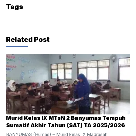
c
itt
at
e
Tags
e
er
s
gr
b
A
a
o
p
m
Related Post
o
p
k
Murid Kelas IX MTsN 2 Banyumas Tempuh
Sumatif Akhir Tahun (SAT) TA 2025/2026
BANYUMAS (Humas) – Murid kelas IX Madrasah