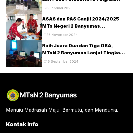
Kabupaten Banyumas Tahun 2025
8 Februari 2025
ASAS dan PAS Ganjil 2024/2025
MTs Negeri 2 Banyumas
Berlangsung Tertib dan Lancar
25 November 2024
Raih Juara Dua dan Tiga OBA,
MTsN 2 Banyumas Lanjut Tingkat
Provinsi
16 September 2024
Menuju Madrasah Maju, Bermutu, dan Mendunia.
Kontak Info