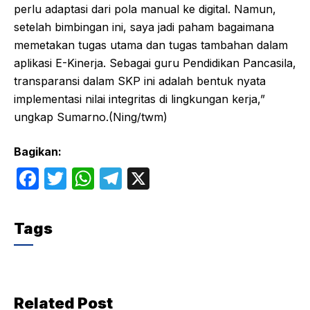
perlu adaptasi dari pola manual ke digital. Namun,
setelah bimbingan ini, saya jadi paham bagaimana
memetakan tugas utama dan tugas tambahan dalam
aplikasi E-Kinerja. Sebagai guru Pendidikan Pancasila,
transparansi dalam SKP ini adalah bentuk nyata
implementasi nilai integritas di lingkungan kerja,”
ungkap Sumarno.(Ning/twm)
Bagikan:
F
T
W
T
X
a
w
h
el
c
itt
at
e
Tags
e
er
s
gr
b
A
a
o
p
m
Related Post