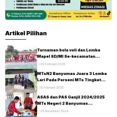
Artikel Pilihan
Turnamen bola voli dan Lomba
Mapel SD/MI Se-kecamatan
Tambak pada HUT Ke-28 MTsN2
22 Februari 2025
Banyumas
MTsN2 Banyumas Juara 3 Lomba
Lari Pada Porseni MTs Tingkat
Kabupaten Banyumas Tahun 2025
8 Februari 2025
ASAS dan PAS Ganjil 2024/2025
MTs Negeri 2 Banyumas
Berlangsung Tertib dan Lancar
25 November 2024