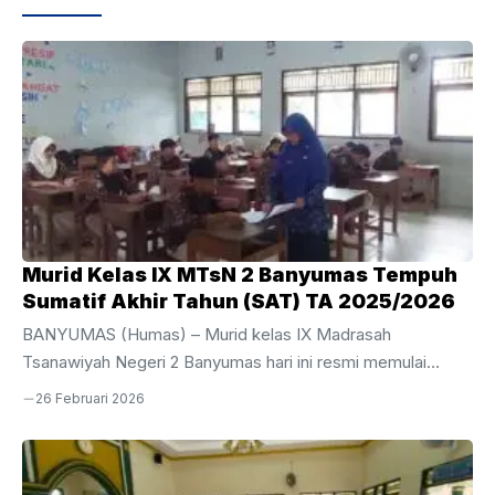
o
p
k
Murid Kelas IX MTsN 2 Banyumas Tempuh
Sumatif Akhir Tahun (SAT) TA 2025/2026
BANYUMAS (Humas) – Murid kelas IX Madrasah
Tsanawiyah Negeri 2 Banyumas hari ini resmi memulai
perjuangan mereka dalam pelaksanaan Sumatif Akhir Tahun
26 Februari 2026
(SAT) Tahun Ajaran 2025/2026. Kegiatan evaluasi akhir bagi
siswa tingkat akhir ini dijadwalkan berlangsung selama
sepekan, mulai dari Kamis, 26 Februari hingga Jumat, 6