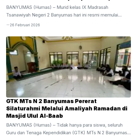
BANYUMAS (Humas) – Murid kelas IX Madrasah
Tsanawiyah Negeri 2 Banyumas hari ini resmi memulai
perjuangan mereka dalam pelaksanaan Sumatif Akhir Tahun
26 Februari 2026
(SAT) Tahun Ajaran 2025/2026. Kegiatan evaluasi akhir bagi
siswa tingkat akhir ini dijadwalkan berlangsung selama
sepekan, mulai dari Kamis, 26 Februari hingga Jumat, 6
Maret 2026.Pelaksanaan SAT kali ini dipusatkan di area
gedung depan MTsN 2 Banyumas dengan menggunakan 10
ruang kelas yang telah disiapkan secara maksimal untuk
menjamin kenyamanan dan ketenangan siswa selama
mengerjakan soal. Bertindak sebagai ...
GTK MTs N 2 Banyumas Pererat
Silaturahmi Melalui Amaliyah Ramadan di
Masjid Ulul Al-Baab
BANYUMAS (Humas) – Tidak hanya para siswa, seluruh
Guru dan Tenaga Kependidikan (GTK) MTs N 2 Banyumas