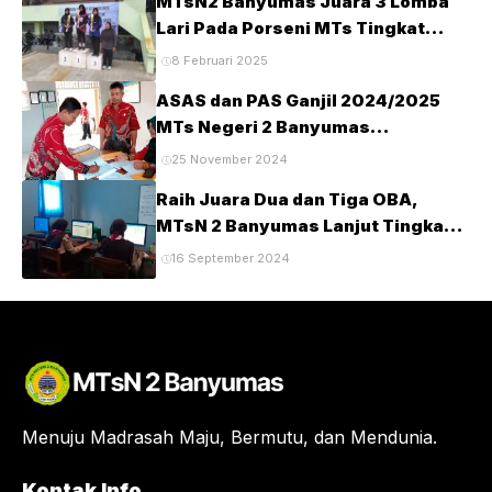
MTsN2 Banyumas Juara 3 Lomba
Lari Pada Porseni MTs Tingkat
Kabupaten Banyumas Tahun 2025
8 Februari 2025
ASAS dan PAS Ganjil 2024/2025
MTs Negeri 2 Banyumas
Berlangsung Tertib dan Lancar
25 November 2024
Raih Juara Dua dan Tiga OBA,
MTsN 2 Banyumas Lanjut Tingkat
Provinsi
16 September 2024
Menuju Madrasah Maju, Bermutu, dan Mendunia.
Kontak Info