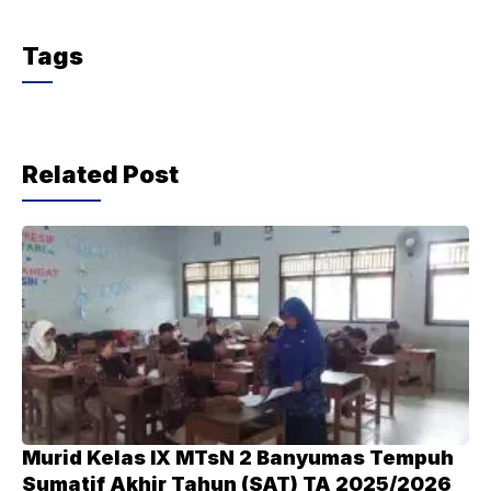
a
w
h
el
c
itt
at
e
Tags
e
er
s
gr
b
A
a
o
p
m
Related Post
o
p
k
Murid Kelas IX MTsN 2 Banyumas Tempuh
Sumatif Akhir Tahun (SAT) TA 2025/2026