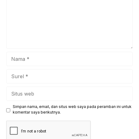
bukan sekadar pergantian administrasi, melainkan upaya
kita bersama untuk menanamkan mind growth
(pertumbuhan ...
Nama
Surel
Situs
web
Simpan nama, email, dan situs web saya pada peramban ini untuk
komentar saya berikutnya.