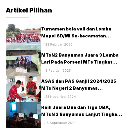
Artikel Pilihan
Turnamen bola voli dan Lomba
Mapel SD/MI Se-kecamatan
Tambak pada HUT Ke-28 MTsN2
22 Februari 2025
Banyumas
MTsN2 Banyumas Juara 3 Lomba
Lari Pada Porseni MTs Tingkat
Kabupaten Banyumas Tahun 2025
8 Februari 2025
ASAS dan PAS Ganjil 2024/2025
MTs Negeri 2 Banyumas
Berlangsung Tertib dan Lancar
25 November 2024
Raih Juara Dua dan Tiga OBA,
MTsN 2 Banyumas Lanjut Tingkat
Provinsi
16 September 2024