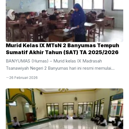
Murid Kelas IX MTsN 2 Banyumas Tempuh
Sumatif Akhir Tahun (SAT) TA 2025/2026
BANYUMAS (Humas) – Murid kelas IX Madrasah
Tsanawiyah Negeri 2 Banyumas hari ini resmi memulai
perjuangan mereka dalam pelaksanaan Sumatif Akhir Tahun
26 Februari 2026
(SAT) Tahun Ajaran 2025/2026. Kegiatan evaluasi akhir bagi
siswa tingkat akhir ini dijadwalkan berlangsung selama
sepekan, mulai dari Kamis, 26 Februari hingga Jumat, 6
Maret 2026.Pelaksanaan SAT kali ini dipusatkan di area
gedung depan MTsN 2 Banyumas dengan menggunakan 10
ruang kelas yang telah disiapkan secara maksimal untuk
menjamin kenyamanan dan ketenangan siswa selama