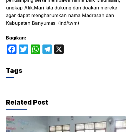
ungkap Atik.Mari kita dukung dan doakan mereka
agar dapat mengharumkan nama Madrasah dan
Kabupaten Banyumas. (ind/twm)
Bagikan:
F
T
W
T
X
a
w
h
el
c
itt
at
e
Tags
e
er
s
gr
b
A
a
o
p
m
Related Post
o
p
k