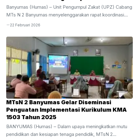
Banyumas (Humas) – Unit Pengumpul Zakat (UPZ) Cabang
MTs N 2 Banyumas menyelenggarakan rapat koordinasi
penting terkait pengelolaan dana umat pada Sabtu (21/02).
22 Februari 2026
Kegiatan ini dilaksanakan di ruang Perpustakaan Baitul
Hikmah MTs N 2 Banyumas, tepat setelah agenda doa
bersama di ruang guru pada pukul 07.15 hingga 08.00 WIB.
Rapat ini difokuskan pada pembahasan teknis
pentasyarufan dana zakat yang bersumber dari
pengembalian 60% dana zakat ASN melalui UPZ Pusat
Kemenag Kabupaten Banyumas.Jalannya rapat dipimpin
langsung oleh Ketua UPZ Cabang MTs ...
MTsN 2 Banyumas Gelar Diseminasi
Penguatan Implementasi Kurikulum KMA
1503 Tahun 2025
BANYUMAS (Humas) – Dalam upaya meningkatkan mutu
pendidikan dan kesiapan tenaga pendidik, MTsN 2