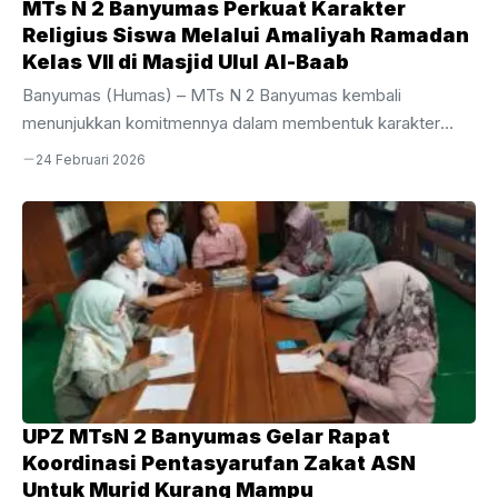
MTs N 2 Banyumas Perkuat Karakter
Religius Siswa Melalui Amaliyah Ramadan
Kelas VII di Masjid Ulul Al-Baab
Banyumas (Humas) – MTs N 2 Banyumas kembali
menunjukkan komitmennya dalam membentuk karakter
siswa melalui penyelenggaraan kegiatan Amaliyah Ramadan
24 Februari 2026
yang dipusatkan di Masjid Ulul Al-Baab. Kegiatan yang
dimulai pada hari pertamamasuk sekolah diikuti dengan
penuh antusias oleh seluruh murid kelas VII. Sebagai
pembuka rangkaian agenda yang telah dijadwalkan secara
bertingkat untuk setiap level kelas. Pelaksanaan secara
bergiliran ini sengaja dirancang oleh pihak madrasah agar
proses pembinaan spiritual berjalan lebih efektif, kondusif,
dan tepat sasaran bagi setiap jenjang usia siswa, Senin, ...
UPZ MTsN 2 Banyumas Gelar Rapat
Koordinasi Pentasyarufan Zakat ASN
Untuk Murid Kurang Mampu