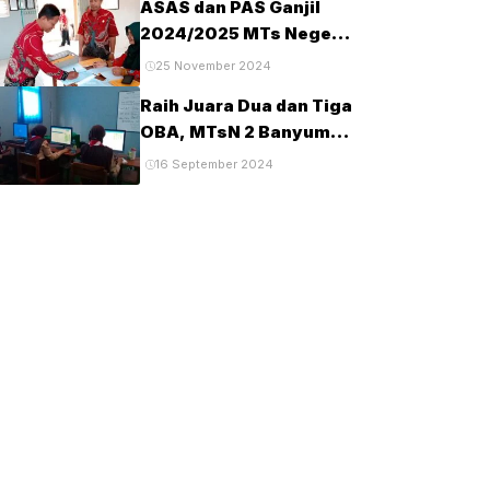
ASAS dan PAS Ganjil
Tahun 2025
2024/2025 MTs Negeri
2 Banyumas
25 November 2024
Berlangsung Tertib dan
Raih Juara Dua dan Tiga
Lancar
OBA, MTsN 2 Banyumas
Lanjut Tingkat Provinsi
16 September 2024