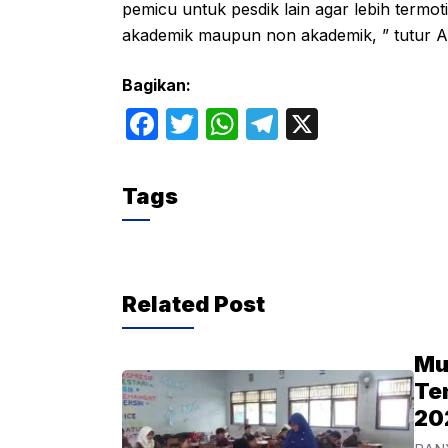
pemicu untuk pesdik lain agar lebih termot
akademik maupun non akademik, ” tutur A
Bagikan:
F
T
W
T
X
a
w
h
el
c
itt
at
e
Tags
e
er
s
gr
b
A
a
o
p
m
Related Post
o
p
k
Mu
Te
20