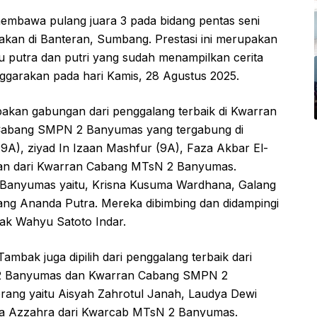
bawa pulang juara 3 pada bidang pentas seni
akan di Banteran, Sumbang. Prestasi ini merupakan
egu putra dan putri yang sudah menampilkan cerita
nggarakan pada hari Kamis, 28 Agustus 2025.
upakan gabungan dari penggalang terbaik di Kwarran
abang SMPN 2 Banyumas yang tergabung di
A), ziyad In Izaan Mashfur (9A), Faza Akbar El-
 dan dari Kwarran Cabang MTsN 2 Banyumas.
Banyumas yaitu, Krisna Kusuma Wardhana, Galang
tang Ananda Putra. Mereka dibimbing dan didampingi
ak Wahyu Satoto Indar.
mbak juga dipilih dari penggalang terbaik dari
2 Banyumas dan Kwarran Cabang SMPN 2
 orang yaitu Aisyah Zahrotul Janah, Laudya Dewi
nisa Azzahra dari Kwarcab MTsN 2 Banyumas.