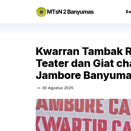
Langsung
ke
Be
isi
Kwarran Tambak Ra
Teater dan Giat ch
Jambore Banyum
30 Agustus 2025