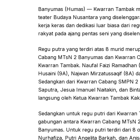
Banyumas (Humas) — Kwarran Tambak mem
teater Budaya Nusantara yang diselenggar
kerja keras dan dedikasi luar biasa dari r
rakyat pada ajang pentas seni yang disele
Regu putra yang terdiri atas 8 murid mer
Cabang MTsN 2 Banyumas dan Kwarran C
Kwarran Tambak. Naufal Faizi Ramadhan (9
Husaini (9A), Najwan Mirzatussaqif (8A)
Sedangkan dari Kwarran Cabang SMPN 2 
Saputra, Jesua Imanuel Naitakin, dan Bin
langsung oleh Ketua Kwarran Tambak Kak
Sedangkan untuk regu putri dari Kwarran Ta
gabungan antara Kwarran Cabang MTsN 
Banyumas. Untuk regu putri terdiri dari 8
Nurhafiza, Putri Angelita Barkah, dan A