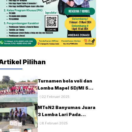
Artikel Pilihan
Turnamen bola voli dan
Lomba Mapel SD/MI Se-
kecamatan Tambak
22 Februari 2025
pada HUT Ke-28 MTsN2
MTsN2 Banyumas Juara
Banyumas
3 Lomba Lari Pada
Porseni MTs Tingkat
8 Februari 2025
Kabupaten Banyumas