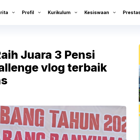
rita
Profil
Kurikulum
Kesiswaan
Prestas
ih Juara 3 Pensi
allenge vlog terbaik
as