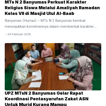
MTs N 2 Banyumas Perkuat Karakter
Religius Siswa Melalui Amaliyah Ramadan
Kelas VII di Masjid Ulul Al-Baab
Banyumas (Humas) – MTs N 2 Banyumas kembali
menunjukkan komitmennya dalam membentuk karakter
siswa melalui penyelenggaraan kegiatan Amaliyah Ramadan
24 Februari 2026
yang dipusatkan di Masjid Ulul Al-Baab. Kegiatan yang
dimulai pada hari pertamamasuk sekolah diikuti dengan
penuh antusias oleh seluruh murid kelas VII. Sebagai
pembuka rangkaian agenda yang telah dijadwalkan secara
bertingkat untuk setiap level kelas. Pelaksanaan secara
bergiliran ini sengaja dirancang oleh pihak madrasah agar
proses pembinaan spiritual berjalan lebih efektif, kondusif,
dan tepat sasaran bagi setiap jenjang usia siswa, Senin, ...
UPZ MTsN 2 Banyumas Gelar Rapat
Koordinasi Pentasyarufan Zakat ASN
Untuk Murid Kurang Mampu