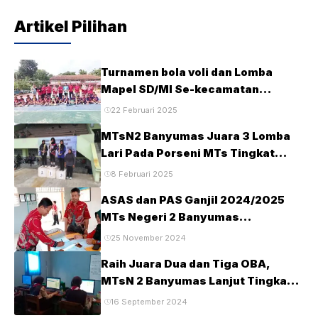
Artikel Pilihan
Turnamen bola voli dan Lomba
Mapel SD/MI Se-kecamatan
Tambak pada HUT Ke-28 MTsN2
22 Februari 2025
Banyumas
MTsN2 Banyumas Juara 3 Lomba
Lari Pada Porseni MTs Tingkat
Kabupaten Banyumas Tahun 2025
8 Februari 2025
ASAS dan PAS Ganjil 2024/2025
MTs Negeri 2 Banyumas
Berlangsung Tertib dan Lancar
25 November 2024
Raih Juara Dua dan Tiga OBA,
MTsN 2 Banyumas Lanjut Tingkat
Provinsi
16 September 2024