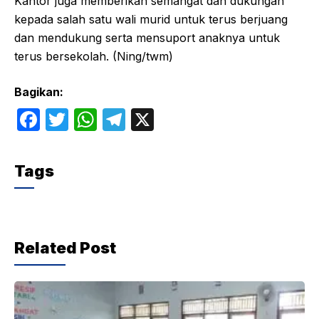
Kantor juga memberikan semangat dan dukungan
kepada salah satu wali murid untuk terus berjuang
dan mendukung serta mensuport anaknya untuk
terus bersekolah. (Ning/twm)
Bagikan:
F
T
W
T
X
a
w
h
el
c
itt
at
e
Tags
e
er
s
gr
b
A
a
o
p
m
Related Post
o
p
k