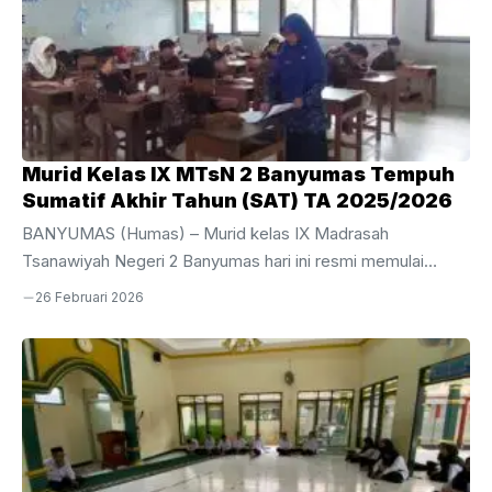
Murid Kelas IX MTsN 2 Banyumas Tempuh
Sumatif Akhir Tahun (SAT) TA 2025/2026
BANYUMAS (Humas) – Murid kelas IX Madrasah
Tsanawiyah Negeri 2 Banyumas hari ini resmi memulai
perjuangan mereka dalam pelaksanaan Sumatif Akhir Tahun
26 Februari 2026
(SAT) Tahun Ajaran 2025/2026. Kegiatan evaluasi akhir bagi
siswa tingkat akhir ini dijadwalkan berlangsung selama
sepekan, mulai dari Kamis, 26 Februari hingga Jumat, 6
Maret 2026.Pelaksanaan SAT kali ini dipusatkan di area
gedung depan MTsN 2 Banyumas dengan menggunakan 10
ruang kelas yang telah disiapkan secara maksimal untuk
menjamin kenyamanan dan ketenangan siswa selama