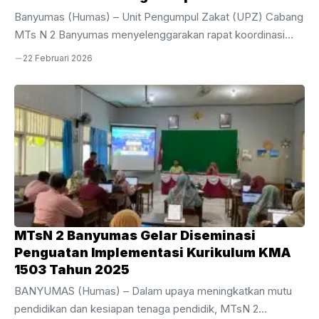
Banyumas (Humas) – Unit Pengumpul Zakat (UPZ) Cabang
MTs N 2 Banyumas menyelenggarakan rapat koordinasi
penting terkait pengelolaan dana umat pada Sabtu (21/02).
22 Februari 2026
Kegiatan ini dilaksanakan di ruang Perpustakaan Baitul
Hikmah MTs N 2 Banyumas, tepat setelah agenda doa
bersama di ruang guru pada pukul 07.15 hingga 08.00 WIB.
Rapat ini difokuskan pada pembahasan teknis
pentasyarufan dana zakat yang bersumber dari
pengembalian 60% dana zakat ASN melalui UPZ Pusat
Kemenag Kabupaten Banyumas.Jalannya rapat dipimpin
langsung oleh Ketua UPZ Cabang MTs ...
MTsN 2 Banyumas Gelar Diseminasi
Penguatan Implementasi Kurikulum KMA
1503 Tahun 2025
BANYUMAS (Humas) – Dalam upaya meningkatkan mutu
pendidikan dan kesiapan tenaga pendidik, MTsN 2