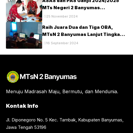
ASAS dan PAS Ganjil 2024/2025
MTs Negeri 2 Banyumas
Berlangsung Tertib dan Lancar
25 November 2024
Raih Juara Dua dan Tiga OBA,
MTsN 2 Banyumas Lanjut Tingkat
Provinsi
16 September 2024
Menuju Madrasah Maju, Bermutu, dan Mendunia.
Kontak Info
Jl. Diponegoro No. 5 Kec. Tambak, Kabupaten Banyumas,
Jawa Tengah 53196