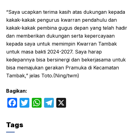
“Saya ucapkan terima kasih atas dukungan kepada
kakak-kakak pengurus kwarran pendahulu dan
kakak-kakak pembina gugus depan yang telah hadir
dan memberikan dukungan serta kepercayaan
kepada saya untuk memimpin Kwarran Tambak
untuk masa bakti 2024-2027. Saya harap
kedepannya bisa bersinergi dan bekerjasama untuk
bisa memajukan gerakan Pramuka di Kecamatan
Tambak,” jelas Toto.(Ning/twm)
Bagikan:
F
T
W
T
X
a
w
h
el
c
itt
at
e
Tags
e
er
s
gr