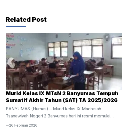
b
A
a
o
p
m
Related Post
o
p
k
Murid Kelas IX MTsN 2 Banyumas Tempuh
Sumatif Akhir Tahun (SAT) TA 2025/2026
BANYUMAS (Humas) – Murid kelas IX Madrasah
Tsanawiyah Negeri 2 Banyumas hari ini resmi memulai
perjuangan mereka dalam pelaksanaan Sumatif Akhir Tahun
26 Februari 2026