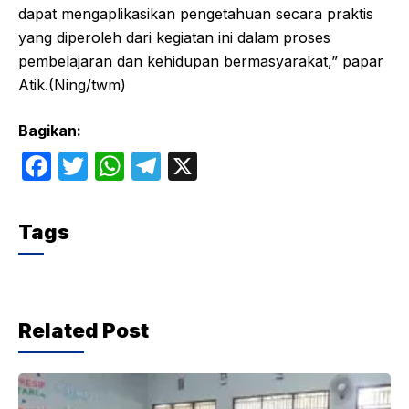
dapat mengaplikasikan pengetahuan secara praktis
yang diperoleh dari kegiatan ini dalam proses
pembelajaran dan kehidupan bermasyarakat,” papar
Atik.(Ning/twm)
Bagikan:
F
T
W
T
X
a
w
h
el
c
itt
at
e
Tags
e
er
s
gr
b
A
a
o
p
m
Related Post
o
p
k