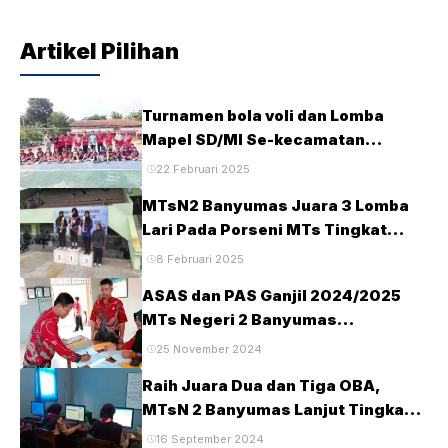
Artikel Pilihan
Turnamen bola voli dan Lomba
Mapel SD/MI Se-kecamatan
Tambak pada HUT Ke-28 MTsN2
22 Februari 2025
Banyumas
MTsN2 Banyumas Juara 3 Lomba
Lari Pada Porseni MTs Tingkat
Kabupaten Banyumas Tahun 2025
8 Februari 2025
ASAS dan PAS Ganjil 2024/2025
MTs Negeri 2 Banyumas
Berlangsung Tertib dan Lancar
25 November 2024
Raih Juara Dua dan Tiga OBA,
MTsN 2 Banyumas Lanjut Tingkat
Provinsi
16 September 2024