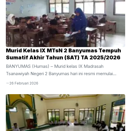
Murid Kelas IX MTsN 2 Banyumas Tempuh
Sumatif Akhir Tahun (SAT) TA 2025/2026
BANYUMAS (Humas) – Murid kelas IX Madrasah
Tsanawiyah Negeri 2 Banyumas hari ini resmi memulai
perjuangan mereka dalam pelaksanaan Sumatif Akhir Tahun
26 Februari 2026
(SAT) Tahun Ajaran 2025/2026. Kegiatan evaluasi akhir bagi
siswa tingkat akhir ini dijadwalkan berlangsung selama
sepekan, mulai dari Kamis, 26 Februari hingga Jumat, 6
Maret 2026.Pelaksanaan SAT kali ini dipusatkan di area
gedung depan MTsN 2 Banyumas dengan menggunakan 10
ruang kelas yang telah disiapkan secara maksimal untuk