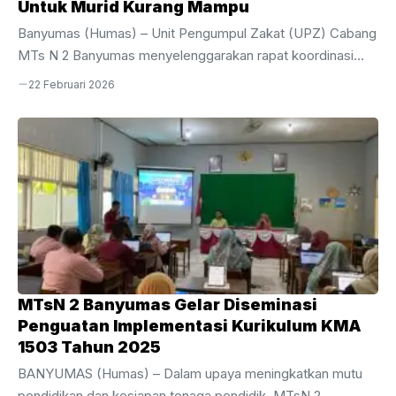
Untuk Murid Kurang Mampu
Banyumas (Humas) – Unit Pengumpul Zakat (UPZ) Cabang
MTs N 2 Banyumas menyelenggarakan rapat koordinasi
penting terkait pengelolaan dana umat pada Sabtu (21/02).
22 Februari 2026
Kegiatan ini dilaksanakan di ruang Perpustakaan Baitul
Hikmah MTs N 2 Banyumas, tepat setelah agenda doa
bersama di ruang guru pada pukul 07.15 hingga 08.00 WIB.
Rapat ini difokuskan pada pembahasan teknis
pentasyarufan dana zakat yang bersumber dari
pengembalian 60% dana zakat ASN melalui UPZ Pusat
Kemenag Kabupaten Banyumas.Jalannya rapat dipimpin
langsung oleh Ketua UPZ Cabang MTs ...
MTsN 2 Banyumas Gelar Diseminasi
Penguatan Implementasi Kurikulum KMA
1503 Tahun 2025
BANYUMAS (Humas) – Dalam upaya meningkatkan mutu
pendidikan dan kesiapan tenaga pendidik, MTsN 2