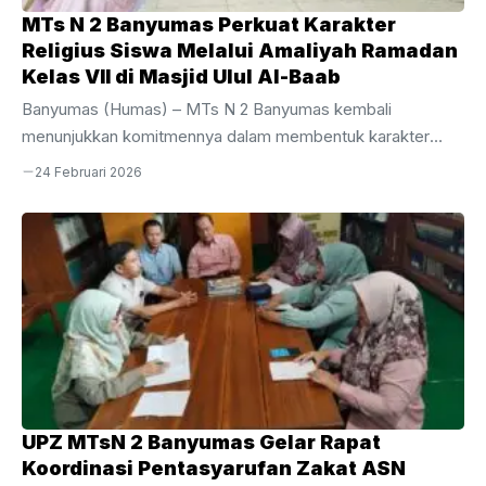
MTs N 2 Banyumas Perkuat Karakter
Religius Siswa Melalui Amaliyah Ramadan
Kelas VII di Masjid Ulul Al-Baab
Banyumas (Humas) – MTs N 2 Banyumas kembali
menunjukkan komitmennya dalam membentuk karakter
siswa melalui penyelenggaraan kegiatan Amaliyah Ramadan
24 Februari 2026
yang dipusatkan di Masjid Ulul Al-Baab. Kegiatan yang
dimulai pada hari pertamamasuk sekolah diikuti dengan
penuh antusias oleh seluruh murid kelas VII. Sebagai
pembuka rangkaian agenda yang telah dijadwalkan secara
bertingkat untuk setiap level kelas. Pelaksanaan secara
bergiliran ini sengaja dirancang oleh pihak madrasah agar
proses pembinaan spiritual berjalan lebih efektif, kondusif,
dan tepat sasaran bagi setiap jenjang usia siswa, Senin, ...
UPZ MTsN 2 Banyumas Gelar Rapat
Koordinasi Pentasyarufan Zakat ASN