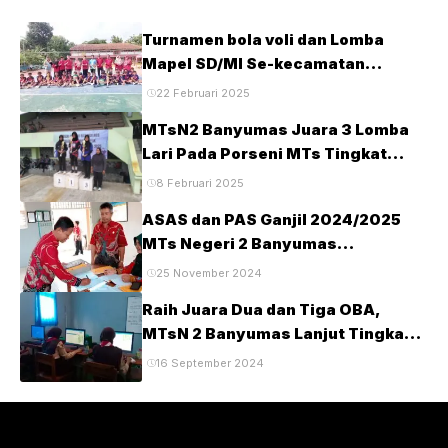
Turnamen bola voli dan Lomba
Mapel SD/MI Se-kecamatan
Tambak pada HUT Ke-28 MTsN2
22 Februari 2025
Banyumas
MTsN2 Banyumas Juara 3 Lomba
Lari Pada Porseni MTs Tingkat
Kabupaten Banyumas Tahun 2025
8 Februari 2025
ASAS dan PAS Ganjil 2024/2025
MTs Negeri 2 Banyumas
Berlangsung Tertib dan Lancar
25 November 2024
Raih Juara Dua dan Tiga OBA,
MTsN 2 Banyumas Lanjut Tingkat
Provinsi
16 September 2024