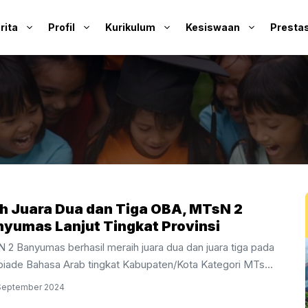
rita
Profil
Kurikulum
Kesiswaan
Prestas
h Juara Dua dan Tiga OBA, MTsN 2
yumas Lanjut Tingkat Provinsi
 2 Banyumas berhasil meraih juara dua dan juara tiga pada
piade Bahasa Arab tingkat Kabupaten/Kota Kategori MTs
ri/Swasta Non Boarding. Juara dua diraih oleh Sifara Putri
September 2024
ni (9B) dan juara tiga diraih oleh Farah Az-Zahra Wibisono